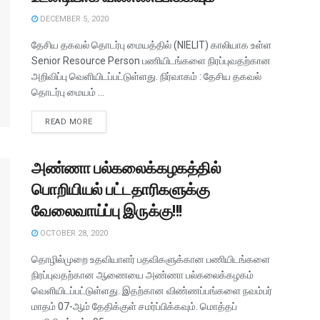
DECEMBER 5, 2020
தேசிய தகவல் தொடர்பு மையத்தில் (NIELIT) காலியாக உள்ள
Senior Resource Person பணியிடங்களை நிரப்புவதற்கான
அறிவிப்பு வெளியிடப்பட்டுள்ளது. நிர்வாகம் : தேசிய தகவல்
தொடர்பு மையம் ...
READ MORE
அண்ணா பல்கலைக்கழகத்தில்
பொறியியல் பட்டதாரிகளுக்கு
வேலைவாய்ப்பு இருக்கு!!!
OCTOBER 28, 2020
தொழில்முறை உதவியாளர் பதவிகளுக்கான பணியிடங்களை
நிரப்புவதற்கான ஆணையை அண்ணா பல்கலைக்கழகம்
வெளியிடப்பட்டுள்ளது. இதற்கான விண்ணப்பங்களை நவம்பர்
மாதம் 07-ஆம் தேதிக்குள் சமர்ப்பிக்கவும். மொத்தப்