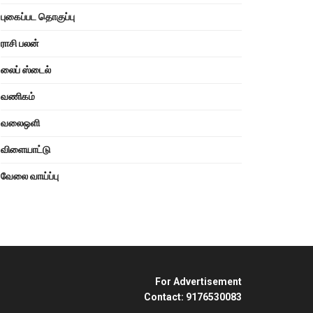
புகைப்பட தொகுப்பு
ராசி பலன்
லைப் ஸ்டைல்
வணிகம்
வலைஒளி
விளையாட்டு
வேலை வாய்ப்பு
For Advertisement
Contact: 9176530083