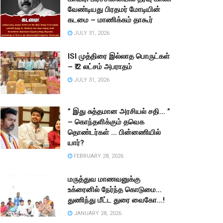
வேண்டியது பிரதமர் மோடியின்
கடமை – மாணிக்கம் தாகூர்
JULY 31, 2026
ISI முத்திரை இல்லாத பொருட்கள்
– ₹.2 லட்சம் அபராதம்
JULY 31, 2026
” இது சுத்தமான அரசியல் சதி… ”
– கொந்தளிக்கும் தவெக
தொண்டர்கள் … பின்னணியில்
யார்?
FEBRUARY 28, 2026
மருத்துவ மாணவனுக்கு
உக்ரைனில் நேர்ந்த கொடுமை…
துணிந்து மீட்ட துரை வைகோ…!
JANUARY 28, 2026