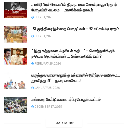
காவிரி பிரச்சினையில் தீர்வு காண வேண்டியது பிரதமர்
மோடியின் கடமை – மாணிக்கம் தாகூர்
JULY 31, 2026
ISI முத்திரை இல்லாத பொருட்கள் – ₹.2 லட்சம் அபராதம்
JULY 31, 2026
” இது சுத்தமான அரசியல் சதி… ” – கொந்தளிக்கும்
தவெக தொண்டர்கள் … பின்னணியில் யார்?
FEBRUARY 28, 2026
மருத்துவ மாணவனுக்கு உக்ரைனில் நேர்ந்த கொடுமை…
துணிந்து மீட்ட துரை வைகோ…!
JANUARY 28, 2026
கல்லறை கேட்டு கவன ஈர்ப்பு பொதுக்கூட்டம்
DECEMBER 17, 2025
LOAD MORE