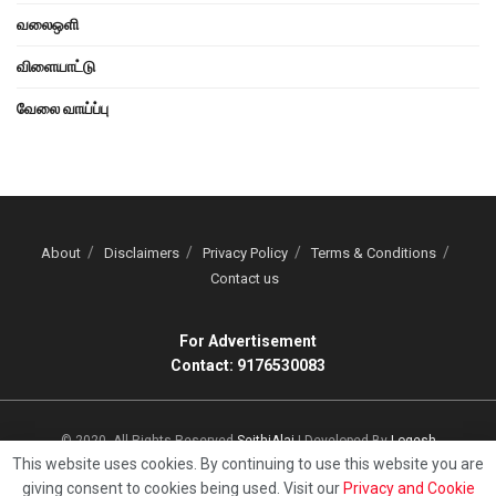
வலைஒளி
விளையாட்டு
வேலை வாய்ப்பு
About
Disclaimers
Privacy Policy
Terms & Conditions
Contact us
For Advertisement
Contact: 9176530083
© 2020, All Rights Reserved
SeithiAlai
| Developed By
Logesh
This website uses cookies. By continuing to use this website you are
giving consent to cookies being used. Visit our
Privacy and Cookie