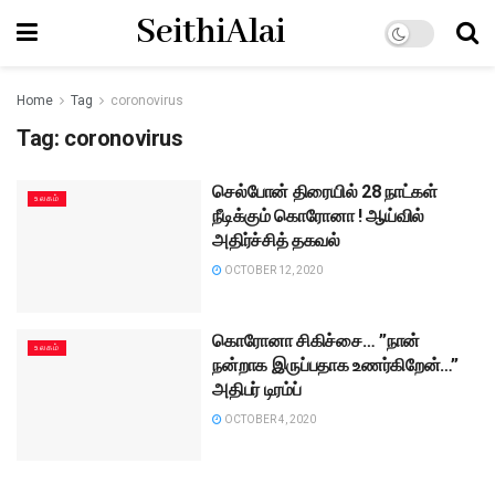
SeithiAlai
Home
Tag
coronovirus
Tag:
coronovirus
செல்போன் திரையில் 28 நாட்கள்
உலகம்
நீடிக்கும் கொரோனா ! ஆய்வில்
அதிர்ச்சித் தகவல்
OCTOBER 12, 2020
கொரோனா சிகிச்சை… ”நான்
உலகம்
நன்றாக இருப்பதாக உணர்கிறேன்…”
அதிபர் டிரம்ப்
OCTOBER 4, 2020