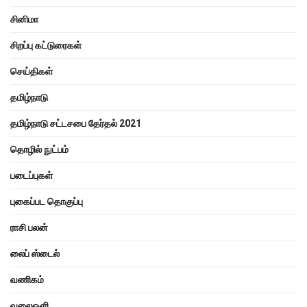
சினிமா
சிறப்பு கட்டுரைகள்
செய்திகள்
தமிழ்நாடு
தமிழ்நாடு சட்டசபை தேர்தல் 2021
தொழில் நுட்பம்
படைப்புகள்
புகைப்பட தொகுப்பு
ராசி பலன்
லைப் ஸ்டைல்
வணிகம்
வலைஒளி