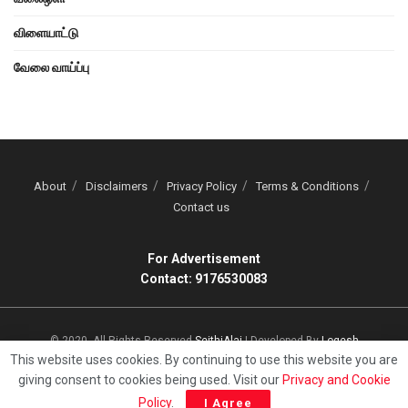
விளையாட்டு
வேலை வாய்ப்பு
About
Disclaimers
Privacy Policy
Terms & Conditions
Contact us
For Advertisement
Contact: 9176530083
© 2020, All Rights Reserved
SeithiAlai
| Developed By
Logesh
This website uses cookies. By continuing to use this website you are
giving consent to cookies being used. Visit our
Privacy and Cookie
Policy
.
I Agree