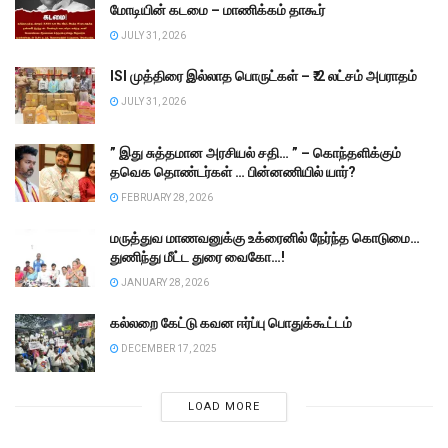
மோடியின் கடமை – மாணிக்கம் தாகூர்
JULY 31, 2026
ISI முத்திரை இல்லாத பொருட்கள் – ₹.2 லட்சம் அபராதம்
JULY 31, 2026
” இது சுத்தமான அரசியல் சதி… ” – கொந்தளிக்கும்
தவெக தொண்டர்கள் … பின்னணியில் யார்?
FEBRUARY 28, 2026
மருத்துவ மாணவனுக்கு உக்ரைனில் நேர்ந்த கொடுமை…
துணிந்து மீட்ட துரை வைகோ…!
JANUARY 28, 2026
கல்லறை கேட்டு கவன ஈர்ப்பு பொதுக்கூட்டம்
DECEMBER 17, 2025
LOAD MORE