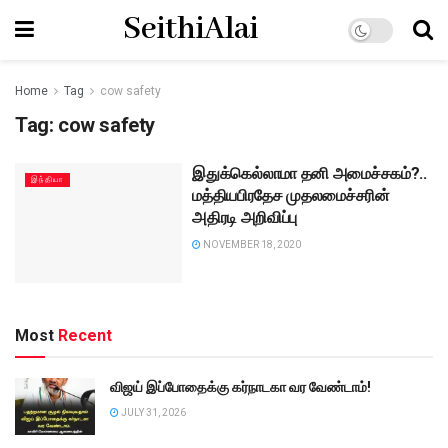
SeithiAlai
Home
Tag
cow safety
Tag:
cow safety
இதுக்கெல்லாமா தனி அமைச்சகம்?..
இந்தியா
மத்தியபிரதேச முதலமைச்சரின்
அதிரடி அறிவிப்பு
NOVEMBER 18, 2020
Most
Recent
விஜய் இப்போதைக்கு கர்நாடகா வர வேண்டாம்!
JULY 31, 2026