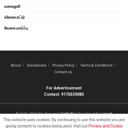
வலைஒளி
விளையாட்டு
வேலை வாய்ப்பு
About
Disclaimers
Privacy Policy
Terms & Conditions
Contact us
For Advertisement
Contact: 9176530083
© 2020, All Rights Reserved
SeithiAlai
| Developed By
Logesh
This website uses cookies. By continuing to use this website you are
giving consent to cookies being used. Visit our
Privacy and Cookie