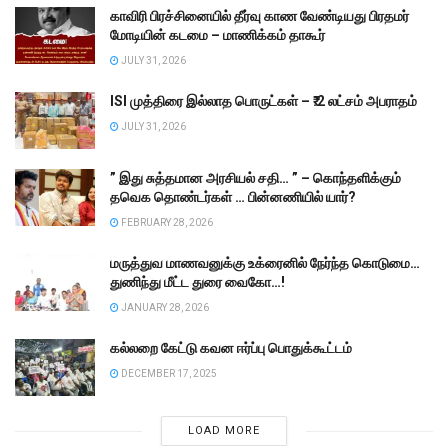
காவிரி பிரச்சினையில் தீர்வு காண வேண்டியது பிரதமர்
மோடியின் கடமை – மாணிக்கம் தாகூர்
JULY 31, 2026
ISI முத்திரை இல்லாத பொருட்கள் – ₹.2 லட்சம் அபராதம்
JULY 31, 2026
” இது சுத்தமான அரசியல் சதி… ” – கொந்தளிக்கும்
தவெக தொண்டர்கள் … பின்னணியில் யார்?
FEBRUARY 28, 2026
மருத்துவ மாணவனுக்கு உக்ரைனில் நேர்ந்த கொடுமை…
துணிந்து மீட்ட துரை வைகோ…!
JANUARY 28, 2026
கல்லறை கேட்டு கவன ஈர்ப்பு பொதுக்கூட்டம்
DECEMBER 17, 2025
LOAD MORE