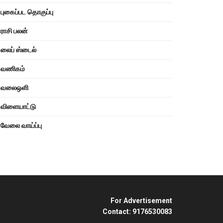
புகைப்பட தொகுப்பு
ராசி பலன்
லைப் ஸ்டைல்
வணிகம்
வலைஒளி
விளையாட்டு
வேலை வாய்ப்பு
For Advertisement
Contact: 9176530083