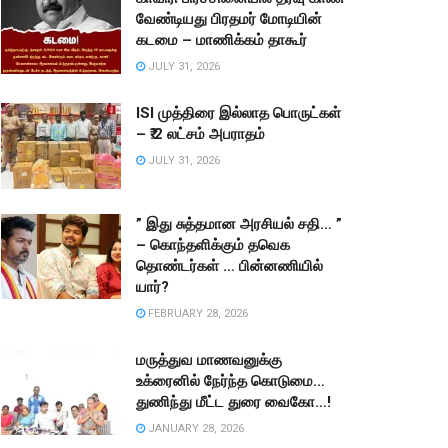
வேண்டியது பிரதமர் மோடியின்
கடமை – மாணிக்கம் தாகூர்
JULY 31, 2026
ISI முத்திரை இல்லாத பொருட்கள்
– ₹.2 லட்சம் அபராதம்
JULY 31, 2026
” இது சுத்தமான அரசியல் சதி… ”
– கொந்தளிக்கும் தவெக
தொண்டர்கள் … பின்னணியில்
யார்?
FEBRUARY 28, 2026
மருத்துவ மாணவனுக்கு
உக்ரைனில் நேர்ந்த கொடுமை…
துணிந்து மீட்ட துரை வைகோ…!
JANUARY 28, 2026