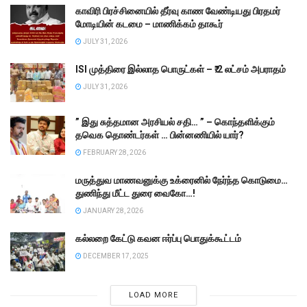
காவிரி பிரச்சினையில் தீர்வு காண வேண்டியது பிரதமர்
மோடியின் கடமை – மாணிக்கம் தாகூர்
JULY 31, 2026
ISI முத்திரை இல்லாத பொருட்கள் – ₹.2 லட்சம் அபராதம்
JULY 31, 2026
” இது சுத்தமான அரசியல் சதி… ” – கொந்தளிக்கும்
தவெக தொண்டர்கள் … பின்னணியில் யார்?
FEBRUARY 28, 2026
மருத்துவ மாணவனுக்கு உக்ரைனில் நேர்ந்த கொடுமை…
துணிந்து மீட்ட துரை வைகோ…!
JANUARY 28, 2026
கல்லறை கேட்டு கவன ஈர்ப்பு பொதுக்கூட்டம்
DECEMBER 17, 2025
LOAD MORE