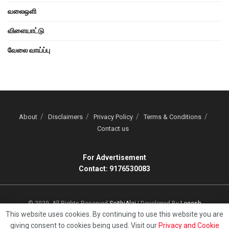
வலைஒளி
விளையாட்டு
வேலை வாய்ப்பு
About
Disclaimers
Privacy Policy
Terms & Conditions
Contact us
For Advertisement
Contact: 9176530083
© 2020, All Rights Reserved
SeithiAlai
| Developed By
Logesh
This website uses cookies. By continuing to use this website you are
giving consent to cookies being used. Visit our
Privacy and Cookie