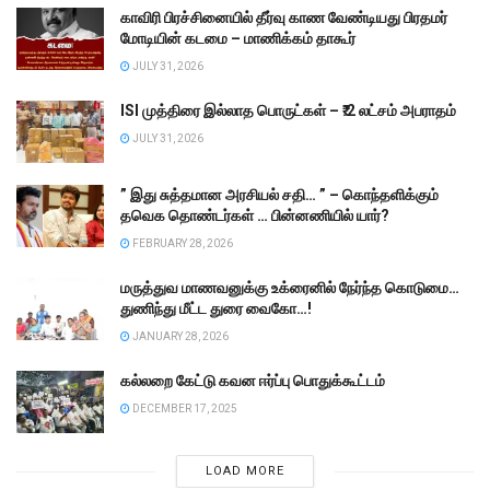
காவிரி பிரச்சினையில் தீர்வு காண வேண்டியது பிரதமர்
மோடியின் கடமை – மாணிக்கம் தாகூர்
JULY 31, 2026
ISI முத்திரை இல்லாத பொருட்கள் – ₹.2 லட்சம் அபராதம்
JULY 31, 2026
” இது சுத்தமான அரசியல் சதி… ” – கொந்தளிக்கும்
தவெக தொண்டர்கள் … பின்னணியில் யார்?
FEBRUARY 28, 2026
மருத்துவ மாணவனுக்கு உக்ரைனில் நேர்ந்த கொடுமை…
துணிந்து மீட்ட துரை வைகோ…!
JANUARY 28, 2026
கல்லறை கேட்டு கவன ஈர்ப்பு பொதுக்கூட்டம்
DECEMBER 17, 2025
LOAD MORE