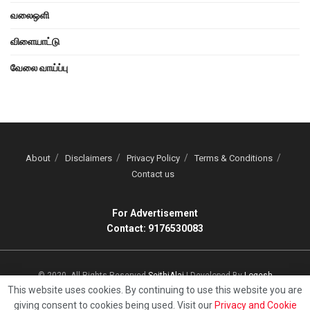
வலைஒளி
விளையாட்டு
வேலை வாய்ப்பு
About
Disclaimers
Privacy Policy
Terms & Conditions
Contact us
For Advertisement
Contact: 9176530083
© 2020, All Rights Reserved
SeithiAlai
| Developed By
Logesh
This website uses cookies. By continuing to use this website you are
giving consent to cookies being used. Visit our
Privacy and Cookie