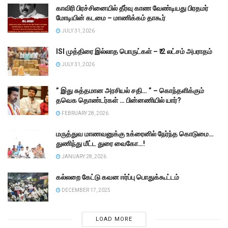
காவிரி பிரச்சினையில் தீர்வு காண வேண்டியது பிரதமர்
மோடியின் கடமை – மாணிக்கம் தாகூர்
JULY 31, 2026
ISI முத்திரை இல்லாத பொருட்கள் – ₹.2 லட்சம் அபராதம்
JULY 31, 2026
” இது சுத்தமான அரசியல் சதி… ” – கொந்தளிக்கும்
தவெக தொண்டர்கள் … பின்னணியில் யார்?
FEBRUARY 28, 2026
மருத்துவ மாணவனுக்கு உக்ரைனில் நேர்ந்த கொடுமை…
துணிந்து மீட்ட துரை வைகோ…!
JANUARY 28, 2026
கல்லறை கேட்டு கவன ஈர்ப்பு பொதுக்கூட்டம்
DECEMBER 17, 2025
LOAD MORE