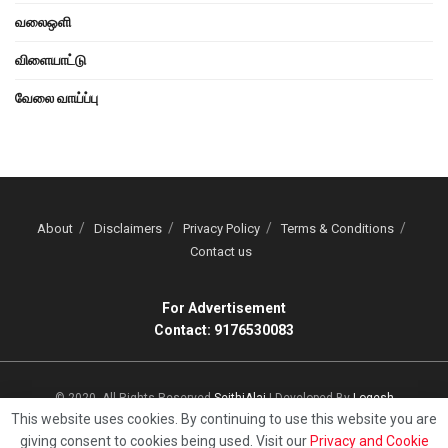
வலைஒளி
விளையாட்டு
வேலை வாய்ப்பு
About
Disclaimers
Privacy Policy
Terms & Conditions
Contact us
For Advertisement
Contact: 9176530083
© 2020, All Rights Reserved
SeithiAlai
| Developed By
Logesh
This website uses cookies. By continuing to use this website you are
giving consent to cookies being used. Visit our
Privacy and Cookie