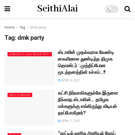
SeithiAlai
Home
Tag
dmk party
Tag:
dmk party
ஸ்டாலின் முதல்வராக வேண்டி
தமிழ்நாடு சட்டசபை தேர்தல் 2021
கைவிரலை துண்டித்த திமுக
தொண்டர் : முத்திப்போன
மூடத்தனத்தின் உச்சம்…!!
APRIL 4, 2021
கட்சி நிர்வாகிகளுக்கே இருளை
சிறப்பு கட்டுரைகள்
நீக்காத ஸ்டாலின்… தமிழக
மக்களுக்கு எங்கிருந்து விடியல்
தரப்போகிறார்?
APRIL 1, 2021
“நாட்டில் வாரிசு அரசியல் நோய்