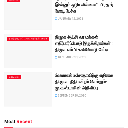
அரசியல்
இன்னும் ஒழியவில்லை” : பிரதமர்
மோடி பேச்சு
JANUARY 12, 2021
திமுக ஆட்சி வர மக்கள்
தமிழ்நாடு சட்டசபை தேர்தல் 2021
எதிர்பார்ப்போடு இருக்கிறார்கள் :
திமுக எம்.பி கனிமொழி பேட்டி
DECEMBER 30, 2020
வேளாண் மசோதாவிற்கு எதிராக
தமிழ்நாடு
தி.மு.க. நீதிமன்றம் செல்லும்-
மு.க.ஸ்டாலின் அறிவிப்பு
SEPTEMBER 28, 2020
Most
Recent