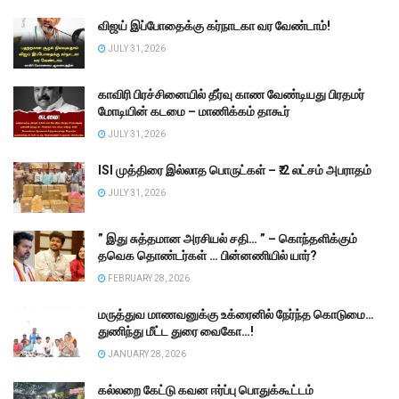
விஜய் இப்போதைக்கு கர்நாடகா வர வேண்டாம்!
JULY 31, 2026
காவிரி பிரச்சினையில் தீர்வு காண வேண்டியது பிரதமர்
மோடியின் கடமை – மாணிக்கம் தாகூர்
JULY 31, 2026
ISI முத்திரை இல்லாத பொருட்கள் – ₹.2 லட்சம் அபராதம்
JULY 31, 2026
” இது சுத்தமான அரசியல் சதி… ” – கொந்தளிக்கும்
தவெக தொண்டர்கள் … பின்னணியில் யார்?
FEBRUARY 28, 2026
மருத்துவ மாணவனுக்கு உக்ரைனில் நேர்ந்த கொடுமை…
துணிந்து மீட்ட துரை வைகோ…!
JANUARY 28, 2026
கல்லறை கேட்டு கவன ஈர்ப்பு பொதுக்கூட்டம்