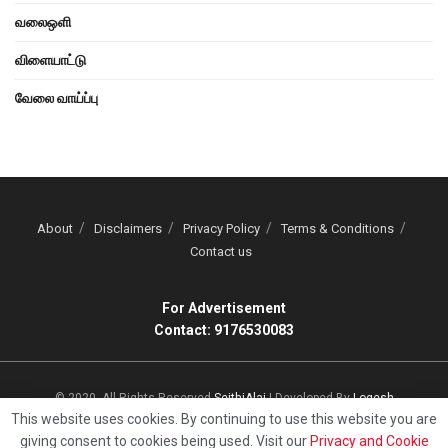
வலைஒளி
விளையாட்டு
வேலை வாய்ப்பு
About
Disclaimers
Privacy Policy
Terms & Conditions
Contact us
For Advertisement
Contact: 9176530083
© 2020, All Rights Reserved
SeithiAlai
| Developed By
Logesh
This website uses cookies. By continuing to use this website you are
giving consent to cookies being used. Visit our
Privacy and Cookie