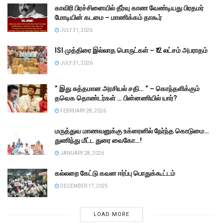
காவிரி பிரச்சினையில் தீர்வு காண வேண்டியது பிரதமர்
மோடியின் கடமை – மாணிக்கம் தாகூர்
JULY 31, 2026
ISI முத்திரை இல்லாத பொருட்கள் – ₹.2 லட்சம் அபராதம்
JULY 31, 2026
” இது சுத்தமான அரசியல் சதி… ” – கொந்தளிக்கும்
தவெக தொண்டர்கள் … பின்னணியில் யார்?
FEBRUARY 28, 2026
மருத்துவ மாணவனுக்கு உக்ரைனில் நேர்ந்த கொடுமை…
துணிந்து மீட்ட துரை வைகோ…!
JANUARY 28, 2026
கல்லறை கேட்டு கவன ஈர்ப்பு பொதுக்கூட்டம்
DECEMBER 17, 2025
LOAD MORE