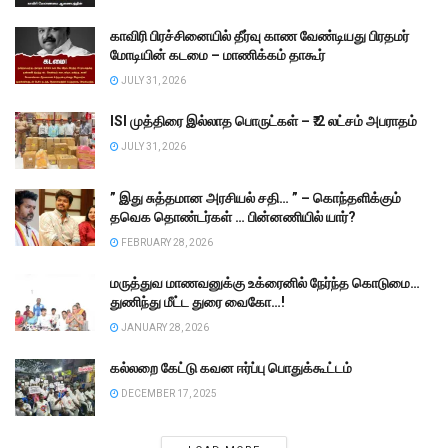
காவிரி பிரச்சினையில் தீர்வு காண வேண்டியது பிரதமர்
மோடியின் கடமை – மாணிக்கம் தாகூர்
JULY 31, 2026
ISI முத்திரை இல்லாத பொருட்கள் – ₹.2 லட்சம் அபராதம்
JULY 31, 2026
” இது சுத்தமான அரசியல் சதி… ” – கொந்தளிக்கும்
தவெக தொண்டர்கள் … பின்னணியில் யார்?
FEBRUARY 28, 2026
மருத்துவ மாணவனுக்கு உக்ரைனில் நேர்ந்த கொடுமை…
துணிந்து மீட்ட துரை வைகோ…!
JANUARY 28, 2026
கல்லறை கேட்டு கவன ஈர்ப்பு பொதுக்கூட்டம்
DECEMBER 17, 2025