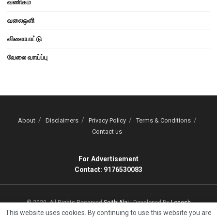
வணிகம்
வலைஒளி
விளையாட்டு
வேலை வாய்ப்பு
About
Disclaimers
Privacy Policy
Terms & Conditions
Contact us
For Advertisement
Contact: 9176530083
© 2020, All Rights Reserved
SeithiAlai
| Developed By
Logesh
This website uses cookies. By continuing to use this website you are