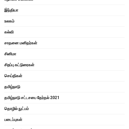
இந்தியா
உலகம்
கல்வி
சாதனை மனிதர்கள்
சினிமா
சிறப்பு கட்டுரைகள்
செய்திகள்
தமிழ்நாடு
தமிழ்நாடு சட்டசபை தேர்தல் 2021
தொழில் நுட்பம்
படைப்புகள்