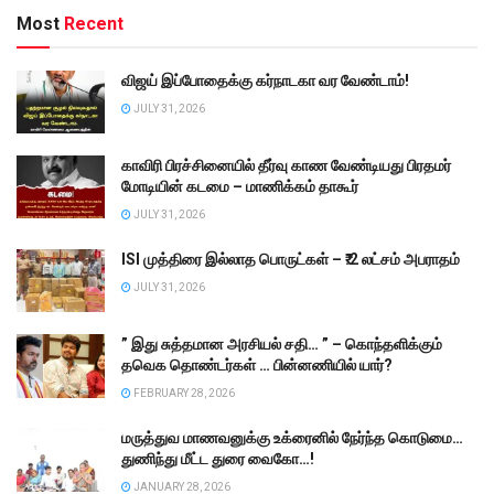
Most
Recent
விஜய் இப்போதைக்கு கர்நாடகா வர வேண்டாம்!
JULY 31, 2026
காவிரி பிரச்சினையில் தீர்வு காண வேண்டியது பிரதமர்
மோடியின் கடமை – மாணிக்கம் தாகூர்
JULY 31, 2026
ISI முத்திரை இல்லாத பொருட்கள் – ₹.2 லட்சம் அபராதம்
JULY 31, 2026
” இது சுத்தமான அரசியல் சதி… ” – கொந்தளிக்கும்
தவெக தொண்டர்கள் … பின்னணியில் யார்?
FEBRUARY 28, 2026
மருத்துவ மாணவனுக்கு உக்ரைனில் நேர்ந்த கொடுமை…
துணிந்து மீட்ட துரை வைகோ…!
JANUARY 28, 2026