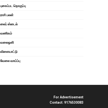
புகைப்பட தொகுப்பு
ராசி பலன்
லைப் ஸ்டைல்
வணிகம்
வலைஒளி
விளையாட்டு
வேலை வாய்ப்பு
For Advertisement
Contact: 9176530083