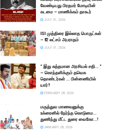
வேண்டியது பிரதமர் மோடியின்
கடமை – மாணிக்கம் தாகூர்
JULY 31, 2026
ISI முத்திரை இல்லாத பொருட்கள்
– ₹.2 லட்சம் அபராதம்
JULY 31, 2026
” இது சுத்தமான அரசியல் சதி… ”
– கொந்தளிக்கும் தவெக
தொண்டர்கள் … பின்னணியில்
யார்?
FEBRUARY 28, 2026
மருத்துவ மாணவனுக்கு
உக்ரைனில் நேர்ந்த கொடுமை…
துணிந்து மீட்ட துரை வைகோ…!
JANUARY 28, 2026