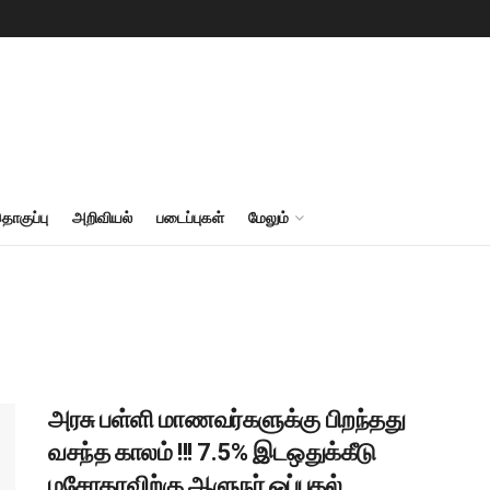
தொகுப்பு
அறிவியல்
படைப்புகள்
மேலும்
அரசு பள்ளி மாணவர்களுக்கு பிறந்தது
வசந்த காலம் !!! 7.5% இடஒதுக்கீடு
மசோதாவிற்கு ஆளுநர் ஒப்புதல்…