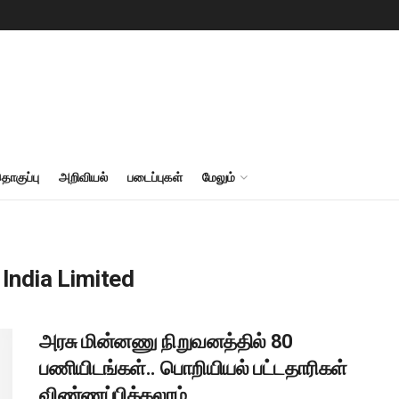
தொகுப்பு
அறிவியல்
படைப்புகள்
மேலும்
 India Limited
அரசு மின்னணு நிறுவனத்தில் 80
பணியிடங்கள்.. பொறியியல் பட்டதாரிகள்
விண்ணப்பிக்கலாம்