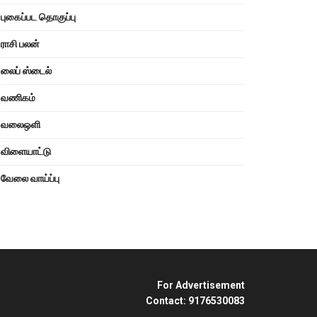
புகைப்பட தொகுப்பு
ராசி பலன்
லைப் ஸ்டைல்
வணிகம்
வலைஒளி
விளையாட்டு
வேலை வாய்ப்பு
For Advertisement
Contact: 9176530083