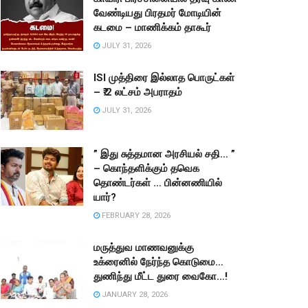
வேண்டியது பிரதமர் மோடியின்
கடமை – மாணிக்கம் தாகூர்
JULY 31, 2026
ISI முத்திரை இல்லாத பொருட்கள்
– ₹.2 லட்சம் அபராதம்
JULY 31, 2026
” இது சுத்தமான அரசியல் சதி… ”
– கொந்தளிக்கும் தவெக
தொண்டர்கள் … பின்னணியில்
யார்?
FEBRUARY 28, 2026
மருத்துவ மாணவனுக்கு
உக்ரைனில் நேர்ந்த கொடுமை…
துணிந்து மீட்ட துரை வைகோ…!
JANUARY 28, 2026