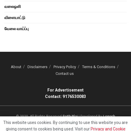
வலைஒளி
விளையாட்டு
வேலை வாய்ப்பு
About
Disclaimers
Privacy Policy
Terms & Conditions
Contact us
For Advertisement
Contact: 9176530083
© 2020, All Rights Reserved
SeithiAlai
| Developed By
Logesh
This website uses cookies. By continuing to use this website you are
giving consent to cookies being used. Visit our
Privacy and Cookie