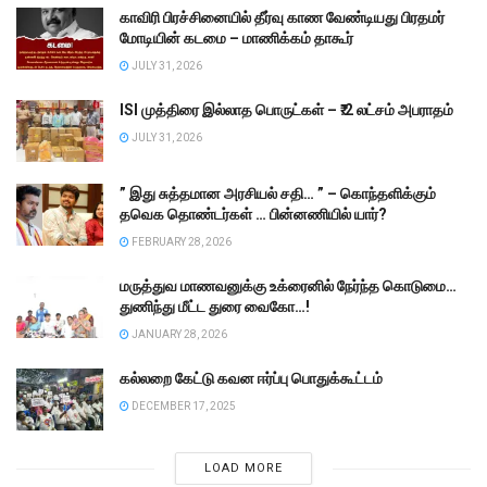
காவிரி பிரச்சினையில் தீர்வு காண வேண்டியது பிரதமர்
மோடியின் கடமை – மாணிக்கம் தாகூர்
JULY 31, 2026
ISI முத்திரை இல்லாத பொருட்கள் – ₹.2 லட்சம் அபராதம்
JULY 31, 2026
” இது சுத்தமான அரசியல் சதி… ” – கொந்தளிக்கும்
தவெக தொண்டர்கள் … பின்னணியில் யார்?
FEBRUARY 28, 2026
மருத்துவ மாணவனுக்கு உக்ரைனில் நேர்ந்த கொடுமை…
துணிந்து மீட்ட துரை வைகோ…!
JANUARY 28, 2026
கல்லறை கேட்டு கவன ஈர்ப்பு பொதுக்கூட்டம்
DECEMBER 17, 2025
LOAD MORE