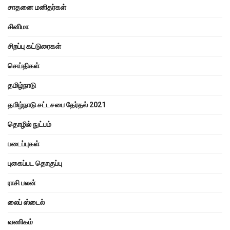
சாதனை மனிதர்கள்
சினிமா
சிறப்பு கட்டுரைகள்
செய்திகள்
தமிழ்நாடு
தமிழ்நாடு சட்டசபை தேர்தல் 2021
தொழில் நுட்பம்
படைப்புகள்
புகைப்பட தொகுப்பு
ராசி பலன்
லைப் ஸ்டைல்
வணிகம்