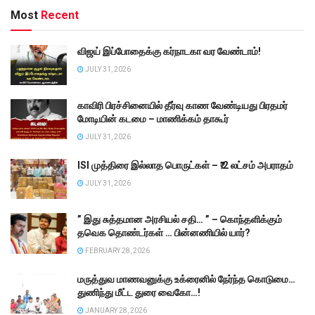
Most
Recent
விஜய் இப்போதைக்கு கர்நாடகா வர வேண்டாம்!
JULY 31, 2026
காவிரி பிரச்சினையில் தீர்வு காண வேண்டியது பிரதமர்
மோடியின் கடமை – மாணிக்கம் தாகூர்
JULY 31, 2026
ISI முத்திரை இல்லாத பொருட்கள் – ₹.2 லட்சம் அபராதம்
JULY 31, 2026
” இது சுத்தமான அரசியல் சதி… ” – கொந்தளிக்கும்
தவெக தொண்டர்கள் … பின்னணியில் யார்?
FEBRUARY 28, 2026
மருத்துவ மாணவனுக்கு உக்ரைனில் நேர்ந்த கொடுமை…
துணிந்து மீட்ட துரை வைகோ…!
JANUARY 28, 2026