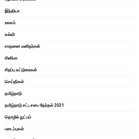
இந்தியா
உலகம்
கல்வி
சாதனை மனிதர்கள்
சினிமா
சிறப்பு கட்டுரைகள்
செய்திகள்
தமிழ்நாடு
தமிழ்நாடு சட்டசபை தேர்தல் 2021
தொழில் நுட்பம்
படைப்புகள்