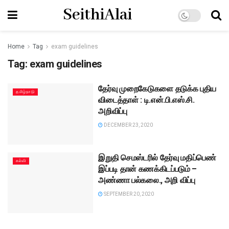
SeithiAlai
Home
Tag
exam guidelines
Tag:
exam guidelines
தேர்வு முறைகேடுகளை தடுக்க புதிய
தமிழ்நாடு
விடைத்தாள் : டி.என்.பி.எஸ்.சி.
அறிவிப்பு
DECEMBER 23, 2020
இறுதி செமஸ்டரில் தேர்வு மதிப்பெண்
கல்வி
இப்படி தான் கணக்கிடப்படும் –
அண்ணா பல்கலை., அறி விப்பு
SEPTEMBER 20, 2020