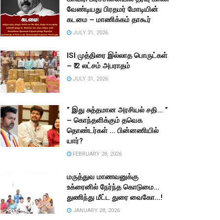
வேண்டியது பிரதமர் மோடியின்
கடமை – மாணிக்கம் தாகூர்
JULY 31, 2026
ISI முத்திரை இல்லாத பொருட்கள்
– ₹.2 லட்சம் அபராதம்
JULY 31, 2026
” இது சுத்தமான அரசியல் சதி… ”
– கொந்தளிக்கும் தவெக
தொண்டர்கள் … பின்னணியில்
யார்?
FEBRUARY 28, 2026
மருத்துவ மாணவனுக்கு
உக்ரைனில் நேர்ந்த கொடுமை…
துணிந்து மீட்ட துரை வைகோ…!
JANUARY 28, 2026