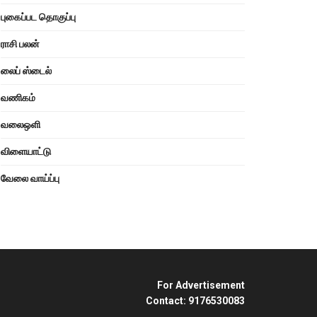
புகைப்பட தொகுப்பு
ராசி பலன்
லைப் ஸ்டைல்
வணிகம்
வலைஒளி
விளையாட்டு
வேலை வாய்ப்பு
For Advertisement
Contact: 9176530083