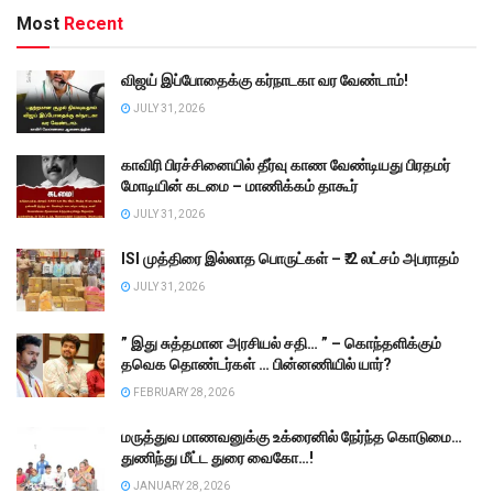
Most
Recent
விஜய் இப்போதைக்கு கர்நாடகா வர வேண்டாம்!
JULY 31, 2026
காவிரி பிரச்சினையில் தீர்வு காண வேண்டியது பிரதமர்
மோடியின் கடமை – மாணிக்கம் தாகூர்
JULY 31, 2026
ISI முத்திரை இல்லாத பொருட்கள் – ₹.2 லட்சம் அபராதம்
JULY 31, 2026
” இது சுத்தமான அரசியல் சதி… ” – கொந்தளிக்கும்
தவெக தொண்டர்கள் … பின்னணியில் யார்?
FEBRUARY 28, 2026
மருத்துவ மாணவனுக்கு உக்ரைனில் நேர்ந்த கொடுமை…
துணிந்து மீட்ட துரை வைகோ…!
JANUARY 28, 2026