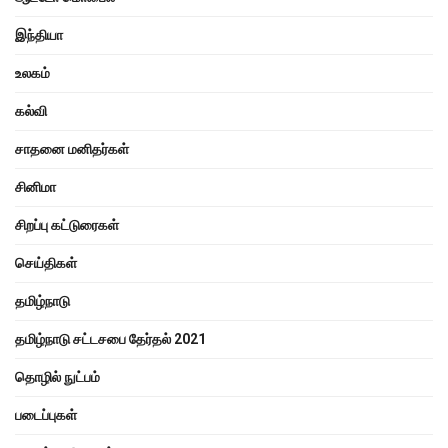
இந்தியா
உலகம்
கல்வி
சாதனை மனிதர்கள்
சினிமா
சிறப்பு கட்டுரைகள்
செய்திகள்
தமிழ்நாடு
தமிழ்நாடு சட்டசபை தேர்தல் 2021
தொழில் நுட்பம்
படைப்புகள்