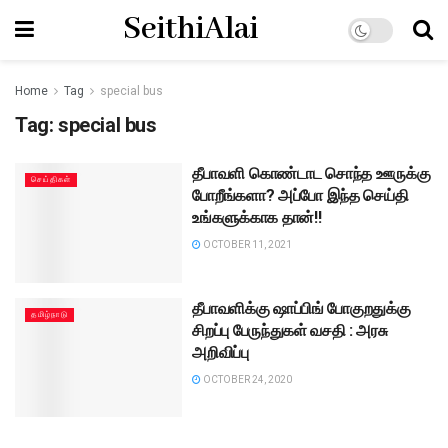
SeithiAlai
Home
Tag
special bus
Tag:
special bus
தீபாவளி கொண்டாட சொந்த ஊருக்கு
செய்திகள்
போறீங்களா? அப்போ இந்த செய்தி
உங்களுக்காக தான்!!
OCTOBER 11, 2021
தீபாவளிக்கு ஷாப்பிங் போகுறதுக்கு
தமிழ்நாடு
சிறப்பு பேருந்துகள் வசதி : அரசு
அறிவிப்பு
OCTOBER 24, 2020