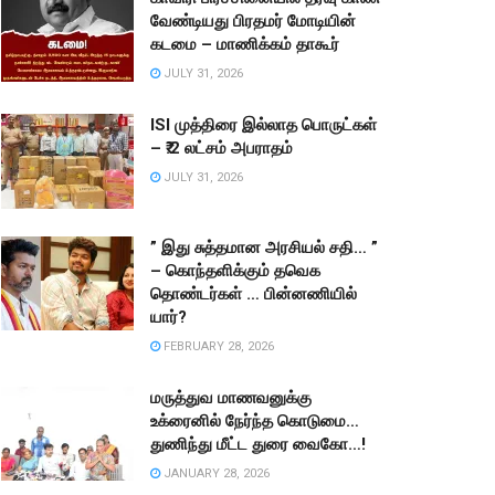
வேண்டியது பிரதமர் மோடியின்
கடமை – மாணிக்கம் தாகூர்
JULY 31, 2026
ISI முத்திரை இல்லாத பொருட்கள்
– ₹.2 லட்சம் அபராதம்
JULY 31, 2026
” இது சுத்தமான அரசியல் சதி… ”
– கொந்தளிக்கும் தவெக
தொண்டர்கள் … பின்னணியில்
யார்?
FEBRUARY 28, 2026
மருத்துவ மாணவனுக்கு
உக்ரைனில் நேர்ந்த கொடுமை…
துணிந்து மீட்ட துரை வைகோ…!
JANUARY 28, 2026