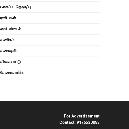
புகைப்பட தொகுப்பு
ராசி பலன்
லைப் ஸ்டைல்
வணிகம்
வலைஒளி
விளையாட்டு
வேலை வாய்ப்பு
For Advertisement
Contact: 9176530083