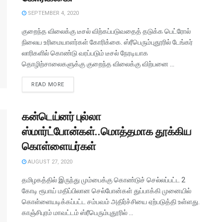
SEPTEMBER 4, 2020
குறைந்த விலைக்கு டீசல் விற்கப்படுவதைத் தடுக்க பெட்ரோல்
நிலைய உரிமையாளர்கள் கோரிக்கை. ஸ்ரீபெரும்புதூரில் டேங்கர்
லாரிகளில் கொண்டு வரப்படும் டீசல் நேரடியாக
தொழிற்சாலைகளுக்கு குறைந்த விலைக்கு விற்பனை ...
READ MORE
கன்டெய்னர் புல்லா
ஸ்மார்ட்போன்கள்..மொத்தமாக தூக்கிய
கொள்ளையர்கள்
AUGUST 27, 2020
தமிழகத்தில் இருந்து மும்பைக்கு கொண்டுச் செல்லப்பட்ட 2
கோடி ரூபாய் மதிப்பிலான செல்போன்கள் துப்பாக்கி முனையில்
கொள்ளையடிக்கப்பட்ட சம்பவம் அதிர்ச்சியை ஏற்படுத்தி உள்ளது.
காஞ்சிபுரம் மாவட்டம் ஸ்ரீபெரும்புதூரில் ...