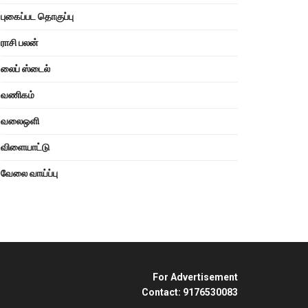
புகைப்பட தொகுப்பு
ராசி பலன்
லைப் ஸ்டைல்
வணிகம்
வலைஒளி
விளையாட்டு
வேலை வாய்ப்பு
For Advertisement
Contact: 9176530083