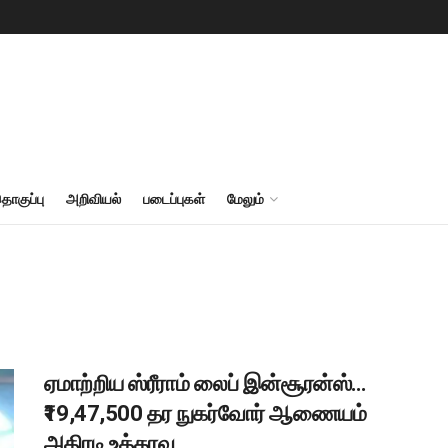
தொகுப்பு
அறிவியல்
படைப்புகள்
மேலும்
ஏமாற்றிய ஸ்ரீராம் லைப் இன்சூரன்ஸ்…
₹19,47,500 தர நுகர்வோர் ஆணையம்
அதிரடி உத்தரவு