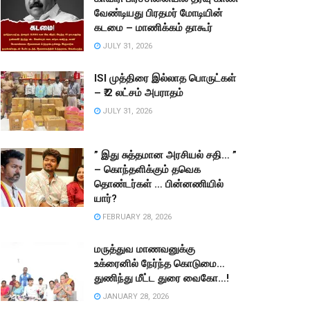
வேண்டியது பிரதமர் மோடியின்
கடமை – மாணிக்கம் தாகூர்
JULY 31, 2026
ISI முத்திரை இல்லாத பொருட்கள்
– ₹.2 லட்சம் அபராதம்
JULY 31, 2026
” இது சுத்தமான அரசியல் சதி… ”
– கொந்தளிக்கும் தவெக
தொண்டர்கள் … பின்னணியில்
யார்?
FEBRUARY 28, 2026
மருத்துவ மாணவனுக்கு
உக்ரைனில் நேர்ந்த கொடுமை…
துணிந்து மீட்ட துரை வைகோ…!
JANUARY 28, 2026