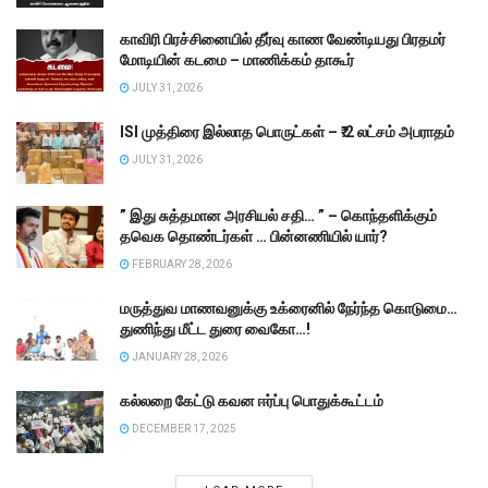
காவிரி பிரச்சினையில் தீர்வு காண வேண்டியது பிரதமர்
மோடியின் கடமை – மாணிக்கம் தாகூர்
JULY 31, 2026
ISI முத்திரை இல்லாத பொருட்கள் – ₹.2 லட்சம் அபராதம்
JULY 31, 2026
” இது சுத்தமான அரசியல் சதி… ” – கொந்தளிக்கும்
தவெக தொண்டர்கள் … பின்னணியில் யார்?
FEBRUARY 28, 2026
மருத்துவ மாணவனுக்கு உக்ரைனில் நேர்ந்த கொடுமை…
துணிந்து மீட்ட துரை வைகோ…!
JANUARY 28, 2026
கல்லறை கேட்டு கவன ஈர்ப்பு பொதுக்கூட்டம்
DECEMBER 17, 2025