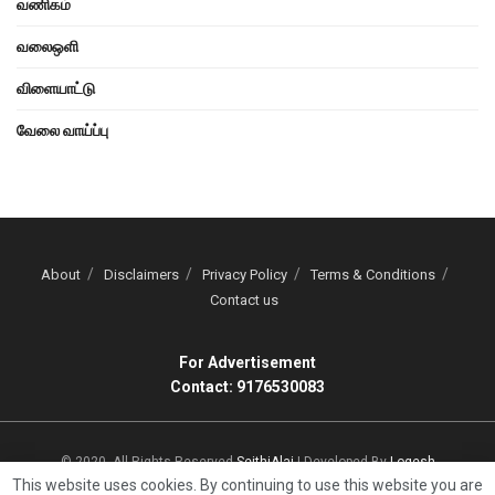
வணிகம்
வலைஒளி
விளையாட்டு
வேலை வாய்ப்பு
About
Disclaimers
Privacy Policy
Terms & Conditions
Contact us
For Advertisement
Contact: 9176530083
© 2020, All Rights Reserved
SeithiAlai
| Developed By
Logesh
This website uses cookies. By continuing to use this website you are