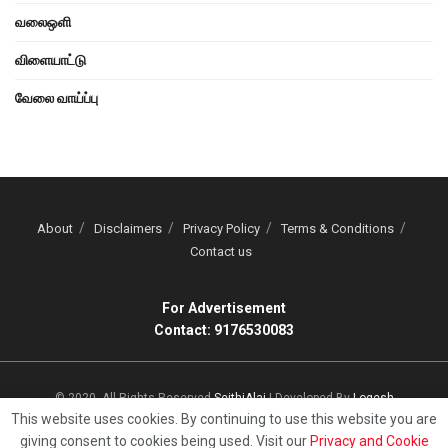
வலைஒளி
விளையாட்டு
வேலை வாய்ப்பு
About
Disclaimers
Privacy Policy
Terms & Conditions
Contact us
For Advertisement
Contact: 9176530083
© 2020, All Rights Reserved
SeithiAlai
| Developed By
Logesh
This website uses cookies. By continuing to use this website you are
giving consent to cookies being used. Visit our
Privacy and Cookie