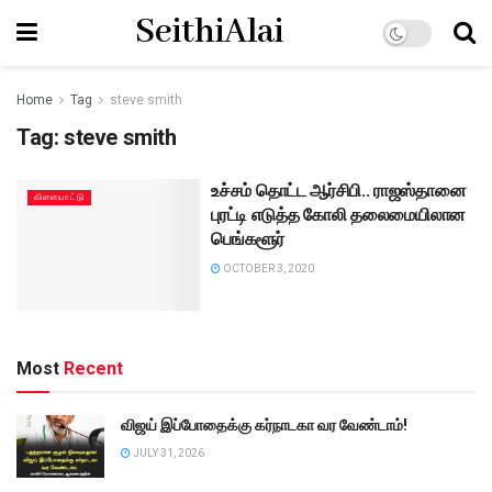
SeithiAlai
Home
Tag
steve smith
Tag:
steve smith
உச்சம் தொட்ட ஆர்சிபி.. ராஜஸ்தானை
விளையாட்டு
புரட்டி எடுத்த கோலி தலைமையிலான
பெங்களூர்
OCTOBER 3, 2020
Most
Recent
விஜய் இப்போதைக்கு கர்நாடகா வர வேண்டாம்!
JULY 31, 2026