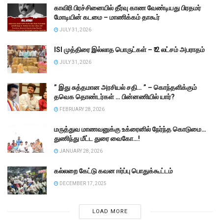
காவிரி பிரச்சினையில் தீர்வு காண வேண்டியது பிரதமர்
மோடியின் கடமை – மாணிக்கம் தாகூர்
JULY 31, 2026
ISI முத்திரை இல்லாத பொருட்கள் – ₹.2 லட்சம் அபராதம்
JULY 31, 2026
” இது சுத்தமான அரசியல் சதி… ” – கொந்தளிக்கும்
தவெக தொண்டர்கள் … பின்னணியில் யார்?
FEBRUARY 28, 2026
மருத்துவ மாணவனுக்கு உக்ரைனில் நேர்ந்த கொடுமை…
துணிந்து மீட்ட துரை வைகோ…!
JANUARY 28, 2026
கல்லறை கேட்டு கவன ஈர்ப்பு பொதுக்கூட்டம்
DECEMBER 17, 2025
LOAD MORE