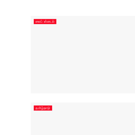
லைப் ஸ்டைல்
தமிழ்நாடு