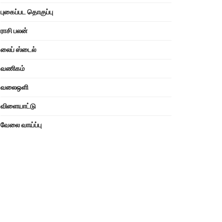
புகைப்பட தொகுப்பு
ராசி பலன்
லைப் ஸ்டைல்
வணிகம்
வலைஒளி
விளையாட்டு
வேலை வாய்ப்பு