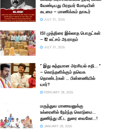
வேண்டியது பிரதமர் மோடியின்
கடமை – மாணிக்கம் தாகூர்
JULY 31, 2026
ISI முத்திரை இல்லாத பொருட்கள்
– ₹.2 லட்சம் அபராதம்
JULY 31, 2026
” இது சுத்தமான அரசியல் சதி… ”
– கொந்தளிக்கும் தவெக
தொண்டர்கள் … பின்னணியில்
யார்?
FEBRUARY 28, 2026
மருத்துவ மாணவனுக்கு
உக்ரைனில் நேர்ந்த கொடுமை…
துணிந்து மீட்ட துரை வைகோ…!
JANUARY 28, 2026