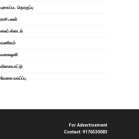
புகைப்பட தொகுப்பு
ராசி பலன்
லைப் ஸ்டைல்
வணிகம்
வலைஒளி
விளையாட்டு
வேலை வாய்ப்பு
For Advertisement
Contact: 9176530083