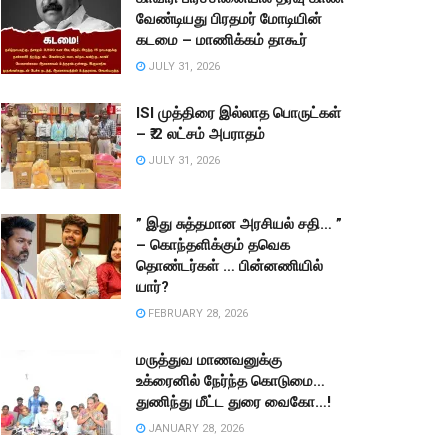
வேண்டியது பிரதமர் மோடியின்
கடமை – மாணிக்கம் தாகூர்
JULY 31, 2026
ISI முத்திரை இல்லாத பொருட்கள்
– ₹.2 லட்சம் அபராதம்
JULY 31, 2026
” இது சுத்தமான அரசியல் சதி… ”
– கொந்தளிக்கும் தவெக
தொண்டர்கள் … பின்னணியில்
யார்?
FEBRUARY 28, 2026
மருத்துவ மாணவனுக்கு
உக்ரைனில் நேர்ந்த கொடுமை…
துணிந்து மீட்ட துரை வைகோ…!
JANUARY 28, 2026