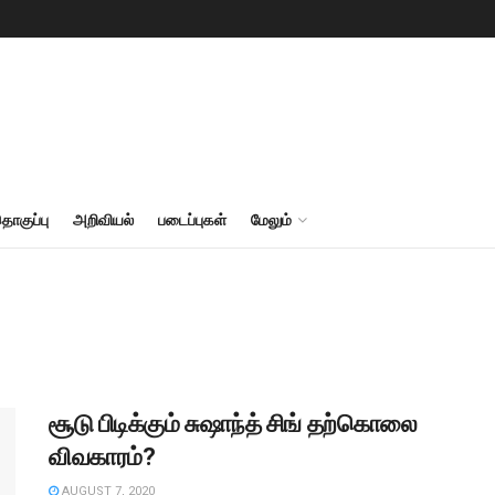
தொகுப்பு
அறிவியல்
படைப்புகள்
மேலும்
சூடு பிடிக்கும் சுஷாந்த் சிங் தற்கொலை
விவகாரம்?
AUGUST 7, 2020