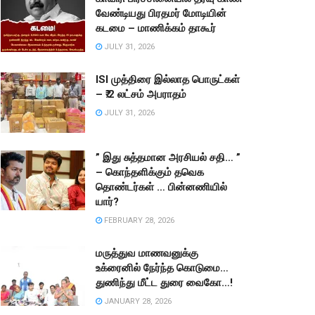
வேண்டியது பிரதமர் மோடியின்
கடமை – மாணிக்கம் தாகூர்
JULY 31, 2026
ISI முத்திரை இல்லாத பொருட்கள்
– ₹.2 லட்சம் அபராதம்
JULY 31, 2026
” இது சுத்தமான அரசியல் சதி… ”
– கொந்தளிக்கும் தவெக
தொண்டர்கள் … பின்னணியில்
யார்?
FEBRUARY 28, 2026
மருத்துவ மாணவனுக்கு
உக்ரைனில் நேர்ந்த கொடுமை…
துணிந்து மீட்ட துரை வைகோ…!
JANUARY 28, 2026