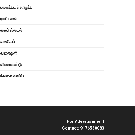
புகைப்பட தொகுப்பு
ராசி பலன்
லைப் ஸ்டைல்
வணிகம்
வலைஒளி
விளையாட்டு
வேலை வாய்ப்பு
For Advertisement
Contact: 9176530083