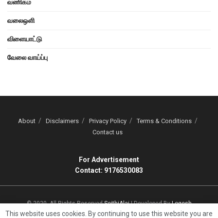
வணிகம்
வலைஒளி
விளையாட்டு
வேலை வாய்ப்பு
About
Disclaimers
Privacy Policy
Terms & Conditions
Contact us
For Advertisement
Contact: 9176530083
© 2020, All Rights Reserved
SeithiAlai
| Developed By
Logesh
This website uses cookies. By continuing to use this website you are