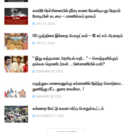
காவிரி பிரச்சினையில் தீர்வு காண வேண்டியது பிரதமர்
மோடியின் கடமை – மாணிக்கம் தாகூர்
JULY 31, 2026
ISI முத்திரை இல்லாத பொருட்கள் – ₹.2 லட்சம் அபராதம்
JULY 31, 2026
” இது சுத்தமான அரசியல் சதி… ” – கொந்தளிக்கும்
தவெக தொண்டர்கள் … பின்னணியில் யார்?
FEBRUARY 28, 2026
மருத்துவ மாணவனுக்கு உக்ரைனில் நேர்ந்த கொடுமை…
துணிந்து மீட்ட துரை வைகோ…!
JANUARY 28, 2026
கல்லறை கேட்டு கவன ஈர்ப்பு பொதுக்கூட்டம்
DECEMBER 17, 2025