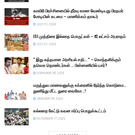
காவிரி பிரச்சினையில் தீர்வு காண வேண்டியது பிரதமர்
மோடியின் கடமை – மாணிக்கம் தாகூர்
JULY 31, 2026
ISI முத்திரை இல்லாத பொருட்கள் – ₹.2 லட்சம் அபராதம்
JULY 31, 2026
” இது சுத்தமான அரசியல் சதி… ” – கொந்தளிக்கும்
தவெக தொண்டர்கள் … பின்னணியில் யார்?
FEBRUARY 28, 2026
மருத்துவ மாணவனுக்கு உக்ரைனில் நேர்ந்த கொடுமை…
துணிந்து மீட்ட துரை வைகோ…!
JANUARY 28, 2026
கல்லறை கேட்டு கவன ஈர்ப்பு பொதுக்கூட்டம்
DECEMBER 17, 2025