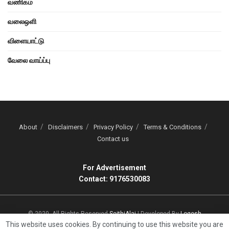
வணிகம்
வலைஒளி
விளையாட்டு
வேலை வாய்ப்பு
About
Disclaimers
Privacy Policy
Terms & Conditions
Contact us
For Advertisement
Contact: 9176530083
© 2020, All Rights Reserved
SeithiAlai
| Developed By
Logesh
This website uses cookies. By continuing to use this website you are