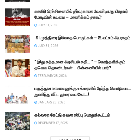
காவிரி பிரச்சினையில் தீர்வு காண வேண்டியது பிரதமர்
மோடியின் கடமை – மாணிக்கம் தாகூர்
JULY 31, 2026
ISI முத்திரை இல்லாத பொருட்கள் – ₹.2 லட்சம் அபராதம்
JULY 31, 2026
” இது சுத்தமான அரசியல் சதி… ” – கொந்தளிக்கும்
தவெக தொண்டர்கள் … பின்னணியில் யார்?
FEBRUARY 28, 2026
மருத்துவ மாணவனுக்கு உக்ரைனில் நேர்ந்த கொடுமை…
துணிந்து மீட்ட துரை வைகோ…!
JANUARY 28, 2026
கல்லறை கேட்டு கவன ஈர்ப்பு பொதுக்கூட்டம்
DECEMBER 17, 2025