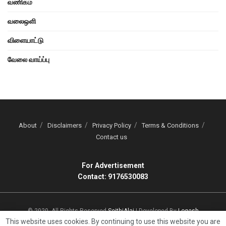
வணிகம்
வலைஒளி
விளையாட்டு
வேலை வாய்ப்பு
About
Disclaimers
Privacy Policy
Terms & Conditions
Contact us
For Advertisement
Contact: 9176530083
© 2020, All Rights Reserved
SeithiAlai
| Developed By
Logesh
This website uses cookies. By continuing to use this website you are