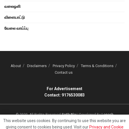
வலைஒளி
விளையாட்டு
வேலை வாய்ப்பு
About
Disclaimers
Privacy Policy
Terms & Conditions
Contact us
For Advertisement
Contact: 9176530083
© 2020, All Rights Reserved
SeithiAlai
| Developed By
Logesh
This website uses cookies. By continuing to use this website you are
giving consent to cookies being used. Visit our
Privacy and Cookie