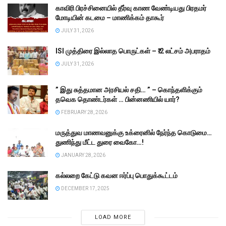
காவிரி பிரச்சினையில் தீர்வு காண வேண்டியது பிரதமர்
மோடியின் கடமை – மாணிக்கம் தாகூர்
JULY 31, 2026
ISI முத்திரை இல்லாத பொருட்கள் – ₹.2 லட்சம் அபராதம்
JULY 31, 2026
” இது சுத்தமான அரசியல் சதி… ” – கொந்தளிக்கும்
தவெக தொண்டர்கள் … பின்னணியில் யார்?
FEBRUARY 28, 2026
மருத்துவ மாணவனுக்கு உக்ரைனில் நேர்ந்த கொடுமை…
துணிந்து மீட்ட துரை வைகோ…!
JANUARY 28, 2026
கல்லறை கேட்டு கவன ஈர்ப்பு பொதுக்கூட்டம்
DECEMBER 17, 2025
LOAD MORE