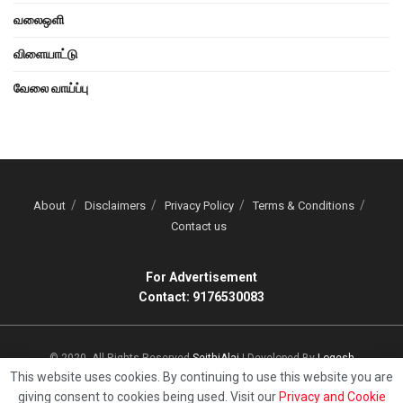
வலைஒளி
விளையாட்டு
வேலை வாய்ப்பு
About
Disclaimers
Privacy Policy
Terms & Conditions
Contact us
For Advertisement
Contact: 9176530083
© 2020, All Rights Reserved
SeithiAlai
| Developed By
Logesh
This website uses cookies. By continuing to use this website you are
giving consent to cookies being used. Visit our
Privacy and Cookie