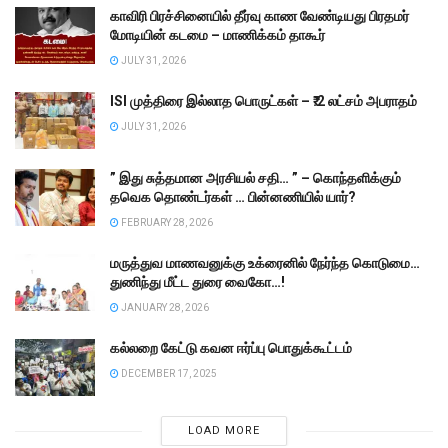
காவிரி பிரச்சினையில் தீர்வு காண வேண்டியது பிரதமர்
மோடியின் கடமை – மாணிக்கம் தாகூர்
JULY 31, 2026
ISI முத்திரை இல்லாத பொருட்கள் – ₹.2 லட்சம் அபராதம்
JULY 31, 2026
” இது சுத்தமான அரசியல் சதி… ” – கொந்தளிக்கும்
தவெக தொண்டர்கள் … பின்னணியில் யார்?
FEBRUARY 28, 2026
மருத்துவ மாணவனுக்கு உக்ரைனில் நேர்ந்த கொடுமை…
துணிந்து மீட்ட துரை வைகோ…!
JANUARY 28, 2026
கல்லறை கேட்டு கவன ஈர்ப்பு பொதுக்கூட்டம்
DECEMBER 17, 2025
LOAD MORE