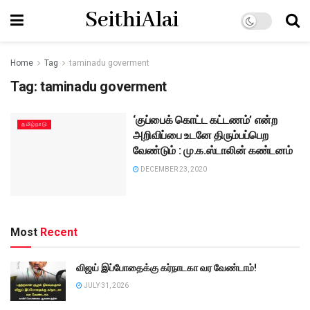
SeithiAlai
Home
Tag
taminadu goverment
Tag:
taminadu goverment
‘குப்பைக் கொட்ட கட்டணம்’ என்ற
தமிழ்நாடு
அறிவிப்பை உடனே திரும்பப்பெற
வேண்டும் : மு.க.ஸ்டாலின் கண்டனம்
DECEMBER 23, 2020
Most
Recent
விஜய் இப்போதைக்கு கர்நாடகா வர வேண்டாம்!
JULY 31, 2026