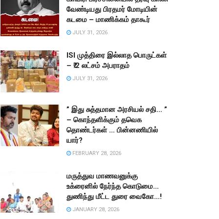
வேண்டியது பிரதமர் மோடியின்
கடமை – மாணிக்கம் தாகூர்
JULY 31, 2026
ISI முத்திரை இல்லாத பொருட்கள்
– ₹.2 லட்சம் அபராதம்
JULY 31, 2026
” இது சுத்தமான அரசியல் சதி… ”
– கொந்தளிக்கும் தவெக
தொண்டர்கள் … பின்னணியில்
யார்?
FEBRUARY 28, 2026
மருத்துவ மாணவனுக்கு
உக்ரைனில் நேர்ந்த கொடுமை…
துணிந்து மீட்ட துரை வைகோ…!
JANUARY 28, 2026