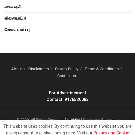
வலைஒளி
விளையாட்டு
வேலை வாய்ப்பு
About
Disclaimers
Privacy Policy
Terms & Conditions
Contact us
For Advertisement
Contact: 9176530083
© 2020, All Rights Reserved
SeithiAlai
| Developed By
Logesh
This website uses cookies. By continuing to use this website you are
giving consent to cookies being used. Visit our
Privacy and Cookie