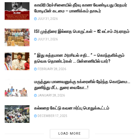
காவிரி பிரச்சினையில் தீர்வு காண வேண்டியது பிரதமர்
மோடியின் கடமை – மாணிக்கம் தாகூர்
JULY 31, 2026
ISI முத்திரை இல்லாத பொருட்கள் – ₹.2 லட்சம் அபராதம்
JULY 31, 2026
” இது சுத்தமான அரசியல் சதி… ” – கொந்தளிக்கும்
தவெக தொண்டர்கள் … பின்னணியில் யார்?
FEBRUARY 28, 2026
மருத்துவ மாணவனுக்கு உக்ரைனில் நேர்ந்த கொடுமை…
துணிந்து மீட்ட துரை வைகோ…!
JANUARY 28, 2026
கல்லறை கேட்டு கவன ஈர்ப்பு பொதுக்கூட்டம்
DECEMBER 17, 2025
LOAD MORE