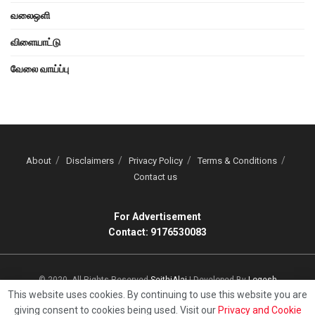
வலைஒளி
விளையாட்டு
வேலை வாய்ப்பு
About
Disclaimers
Privacy Policy
Terms & Conditions
Contact us
For Advertisement
Contact: 9176530083
© 2020, All Rights Reserved
SeithiAlai
| Developed By
Logesh
This website uses cookies. By continuing to use this website you are
giving consent to cookies being used. Visit our
Privacy and Cookie