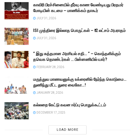
காவிரி பிரச்சினையில் தீர்வு காண வேண்டியது பிரதமர்
மோடியின் கடமை – மாணிக்கம் தாகூர்
JULY 31, 2026
ISI முத்திரை இல்லாத பொருட்கள் – ₹.2 லட்சம் அபராதம்
JULY 31, 2026
” இது சுத்தமான அரசியல் சதி… ” – கொந்தளிக்கும்
தவெக தொண்டர்கள் … பின்னணியில் யார்?
FEBRUARY 28, 2026
மருத்துவ மாணவனுக்கு உக்ரைனில் நேர்ந்த கொடுமை…
துணிந்து மீட்ட துரை வைகோ…!
JANUARY 28, 2026
கல்லறை கேட்டு கவன ஈர்ப்பு பொதுக்கூட்டம்
DECEMBER 17, 2025
LOAD MORE