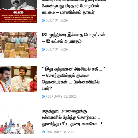
வேண்டியது பிரதமர் மோடியின்
கடமை – மாணிக்கம் தாகூர்
JULY 31, 2026
ISI முத்திரை இல்லாத பொருட்கள்
– ₹.2 லட்சம் அபராதம்
JULY 31, 2026
” இது சுத்தமான அரசியல் சதி… ”
– கொந்தளிக்கும் தவெக
தொண்டர்கள் … பின்னணியில்
யார்?
FEBRUARY 28, 2026
மருத்துவ மாணவனுக்கு
உக்ரைனில் நேர்ந்த கொடுமை…
துணிந்து மீட்ட துரை வைகோ…!
JANUARY 28, 2026