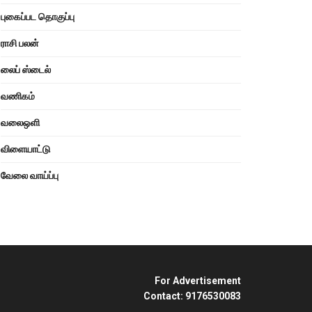
புகைப்பட தொகுப்பு
ராசி பலன்
லைப் ஸ்டைல்
வணிகம்
வலைஒளி
விளையாட்டு
வேலை வாய்ப்பு
For Advertisement
Contact: 9176530083