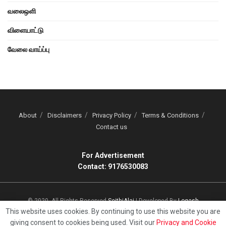
வலைஒளி
விளையாட்டு
வேலை வாய்ப்பு
About
Disclaimers
Privacy Policy
Terms & Conditions
Contact us
For Advertisement
Contact: 9176530083
© 2020, All Rights Reserved
SeithiAlai
| Developed By
Logesh
This website uses cookies. By continuing to use this website you are
giving consent to cookies being used. Visit our
Privacy and Cookie