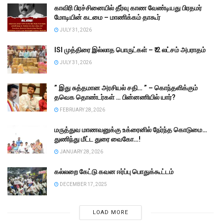
காவிரி பிரச்சினையில் தீர்வு காண வேண்டியது பிரதமர்
மோடியின் கடமை – மாணிக்கம் தாகூர்
JULY 31, 2026
ISI முத்திரை இல்லாத பொருட்கள் – ₹.2 லட்சம் அபராதம்
JULY 31, 2026
” இது சுத்தமான அரசியல் சதி… ” – கொந்தளிக்கும்
தவெக தொண்டர்கள் … பின்னணியில் யார்?
FEBRUARY 28, 2026
மருத்துவ மாணவனுக்கு உக்ரைனில் நேர்ந்த கொடுமை…
துணிந்து மீட்ட துரை வைகோ…!
JANUARY 28, 2026
கல்லறை கேட்டு கவன ஈர்ப்பு பொதுக்கூட்டம்
DECEMBER 17, 2025
LOAD MORE