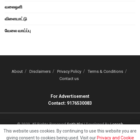
வலைஒளி
விளையாட்டு
வேலை வாய்ப்பு
About
Disclaimers
Privacy Policy
Terms & Conditions
Contact us
For Advertisement
Contact: 9176530083
© 2020, All Rights Reserved
SeithiAlai
| Developed By
Logesh
This website uses cookies. By continuing to use this website you are
giving consent to cookies being used. Visit our
Privacy and Cookie