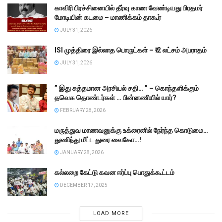
காவிரி பிரச்சினையில் தீர்வு காண வேண்டியது பிரதமர்
மோடியின் கடமை – மாணிக்கம் தாகூர்
JULY 31, 2026
ISI முத்திரை இல்லாத பொருட்கள் – ₹.2 லட்சம் அபராதம்
JULY 31, 2026
” இது சுத்தமான அரசியல் சதி… ” – கொந்தளிக்கும்
தவெக தொண்டர்கள் … பின்னணியில் யார்?
FEBRUARY 28, 2026
மருத்துவ மாணவனுக்கு உக்ரைனில் நேர்ந்த கொடுமை…
துணிந்து மீட்ட துரை வைகோ…!
JANUARY 28, 2026
கல்லறை கேட்டு கவன ஈர்ப்பு பொதுக்கூட்டம்
DECEMBER 17, 2025
LOAD MORE