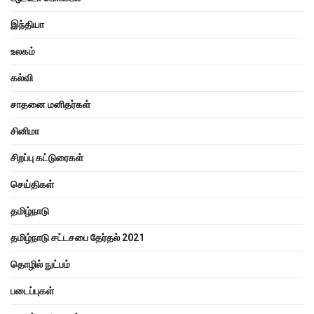
இந்தியா
உலகம்
கல்வி
சாதனை மனிதர்கள்
சினிமா
சிறப்பு கட்டுரைகள்
செய்திகள்
தமிழ்நாடு
தமிழ்நாடு சட்டசபை தேர்தல் 2021
தொழில் நுட்பம்
படைப்புகள்