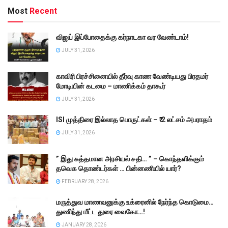
Most
Recent
விஜய் இப்போதைக்கு கர்நாடகா வர வேண்டாம்!
JULY 31, 2026
காவிரி பிரச்சினையில் தீர்வு காண வேண்டியது பிரதமர்
மோடியின் கடமை – மாணிக்கம் தாகூர்
JULY 31, 2026
ISI முத்திரை இல்லாத பொருட்கள் – ₹.2 லட்சம் அபராதம்
JULY 31, 2026
” இது சுத்தமான அரசியல் சதி… ” – கொந்தளிக்கும்
தவெக தொண்டர்கள் … பின்னணியில் யார்?
FEBRUARY 28, 2026
மருத்துவ மாணவனுக்கு உக்ரைனில் நேர்ந்த கொடுமை…
துணிந்து மீட்ட துரை வைகோ…!
JANUARY 28, 2026