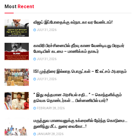
Most
Recent
விஜய் இப்போதைக்கு கர்நாடகா வர வேண்டாம்!
JULY 31, 2026
காவிரி பிரச்சினையில் தீர்வு காண வேண்டியது பிரதமர்
மோடியின் கடமை – மாணிக்கம் தாகூர்
JULY 31, 2026
ISI முத்திரை இல்லாத பொருட்கள் – ₹.2 லட்சம் அபராதம்
JULY 31, 2026
” இது சுத்தமான அரசியல் சதி… ” – கொந்தளிக்கும்
தவெக தொண்டர்கள் … பின்னணியில் யார்?
FEBRUARY 28, 2026
மருத்துவ மாணவனுக்கு உக்ரைனில் நேர்ந்த கொடுமை…
துணிந்து மீட்ட துரை வைகோ…!
JANUARY 28, 2026