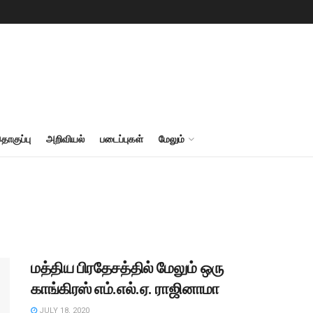
தொகுப்பு
அறிவியல்
படைப்புகள்
மேலும்
மத்திய பிரதேசத்தில் மேலும் ஒரு
காங்கிரஸ் எம்.எல்.ஏ. ராஜினாமா
JULY 18, 2020