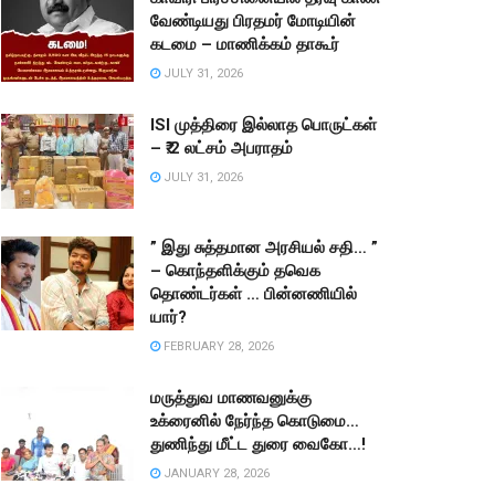
வேண்டியது பிரதமர் மோடியின்
கடமை – மாணிக்கம் தாகூர்
JULY 31, 2026
ISI முத்திரை இல்லாத பொருட்கள்
– ₹.2 லட்சம் அபராதம்
JULY 31, 2026
” இது சுத்தமான அரசியல் சதி… ”
– கொந்தளிக்கும் தவெக
தொண்டர்கள் … பின்னணியில்
யார்?
FEBRUARY 28, 2026
மருத்துவ மாணவனுக்கு
உக்ரைனில் நேர்ந்த கொடுமை…
துணிந்து மீட்ட துரை வைகோ…!
JANUARY 28, 2026