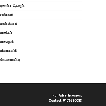
புகைப்பட தொகுப்பு
ராசி பலன்
லைப் ஸ்டைல்
வணிகம்
வலைஒளி
விளையாட்டு
வேலை வாய்ப்பு
For Advertisement
Contact: 9176530083