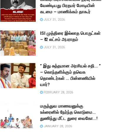
வேண்டியது பிரதமர் மோடியின்
கடமை – மாணிக்கம் தாகூர்
JULY 31, 2026
ISI முத்திரை இல்லாத பொருட்கள்
– ₹.2 லட்சம் அபராதம்
JULY 31, 2026
” இது சுத்தமான அரசியல் சதி… ”
– கொந்தளிக்கும் தவெக
தொண்டர்கள் … பின்னணியில்
யார்?
FEBRUARY 28, 2026
மருத்துவ மாணவனுக்கு
உக்ரைனில் நேர்ந்த கொடுமை…
துணிந்து மீட்ட துரை வைகோ…!
JANUARY 28, 2026