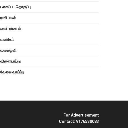
புகைப்பட தொகுப்பு
ராசி பலன்
லைப் ஸ்டைல்
வணிகம்
வலைஒளி
விளையாட்டு
வேலை வாய்ப்பு
For Advertisement
Contact: 9176530083