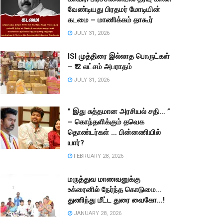
வேண்டியது பிரதமர் மோடியின்
கடமை – மாணிக்கம் தாகூர்
JULY 31, 2026
ISI முத்திரை இல்லாத பொருட்கள்
– ₹.2 லட்சம் அபராதம்
JULY 31, 2026
” இது சுத்தமான அரசியல் சதி… ”
– கொந்தளிக்கும் தவெக
தொண்டர்கள் … பின்னணியில்
யார்?
FEBRUARY 28, 2026
மருத்துவ மாணவனுக்கு
உக்ரைனில் நேர்ந்த கொடுமை…
துணிந்து மீட்ட துரை வைகோ…!
JANUARY 28, 2026