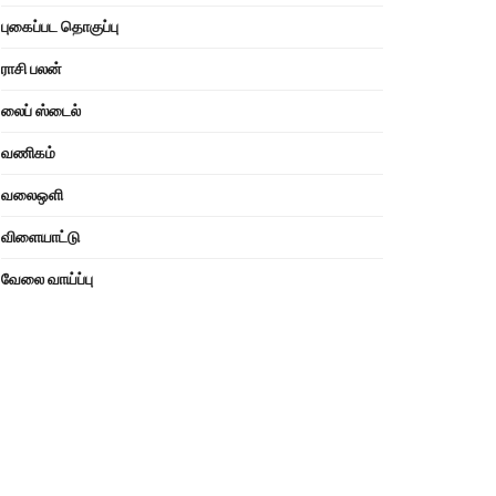
புகைப்பட தொகுப்பு
ராசி பலன்
லைப் ஸ்டைல்
வணிகம்
வலைஒளி
விளையாட்டு
வேலை வாய்ப்பு