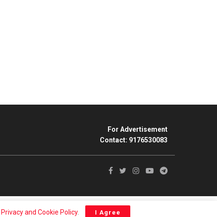
For Advertisement
Contact: 9176530083
r
Privacy and Cookie Policy
.
I Agree