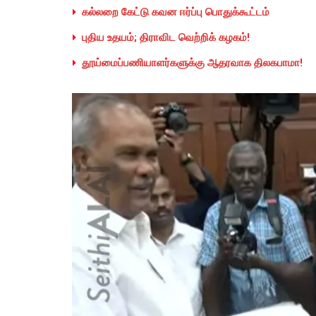
கல்லறை கேட்டு கவன ஈர்ப்பு பொதுக்கூட்டம்
புதிய உதயம்; திராவிட வெற்றிக் கழகம்!
தூய்மைப்பணியாளர்களுக்கு ஆதரவாக திலகபாமா!