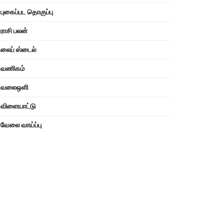
புகைப்பட தொகுப்பு
ராசி பலன்
லைப் ஸ்டைல்
வணிகம்
வலைஒளி
விளையாட்டு
வேலை வாய்ப்பு