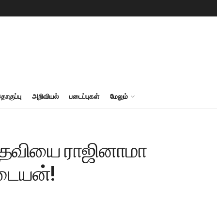
தொகுப்பு
அறிவியல்
படைப்புகள்
மேலும்
் பதவியை ராஜினாமா
டையன்!