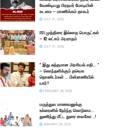
வேண்டியது பிரதமர் மோடியின்
கடமை – மாணிக்கம் தாகூர்
JULY 31, 2026
ISI முத்திரை இல்லாத பொருட்கள்
– ₹.2 லட்சம் அபராதம்
JULY 31, 2026
” இது சுத்தமான அரசியல் சதி… ”
– கொந்தளிக்கும் தவெக
தொண்டர்கள் … பின்னணியில்
யார்?
FEBRUARY 28, 2026
மருத்துவ மாணவனுக்கு
உக்ரைனில் நேர்ந்த கொடுமை…
துணிந்து மீட்ட துரை வைகோ…!
JANUARY 28, 2026