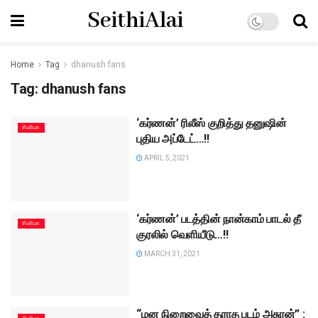
SeithiAlai
Home
Tag
dhanush fans
Tag:
dhanush fans
‘கர்ணன்’ ரிலீஸ் குறித்து தனுஷின்
சினிமா
புதிய அப்டேட்…!!
APRIL 5, 2021
‘கர்ணன்’ படத்தின் நான்காம் பாடல் தீ
சினிமா
குரலில் வெளியீடு…!!
MARCH 31, 2021
“மன நிறைவைத் தராத படம் அசுரன்” :