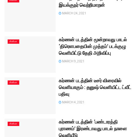
சினிமா
இயக்குநர் வெற்றிமாறன்
MARCH 24, 2021
கர்ணன் படத்தின் மூன்றாவது பாடல்
சினிமா
‘திரெளபதையின் முத்தம்’ படக்குழு
வெளியிட்டு தேதி அறிவிப்பு
MARCH 9, 2021
கர்ணன் படத்தின் டீசர் விரைவில்
சினிமா
வெளியாகும் : தனுஷ் வெளியிட்ட ட்வீட்
பதிவு
MARCH 4, 2021
கர்ணன் படத்தின் ‘பண்டாரத்தி
சினிமா
புராணம்’ இரண்டாவது பாடல் நாளை
வெளியீடு