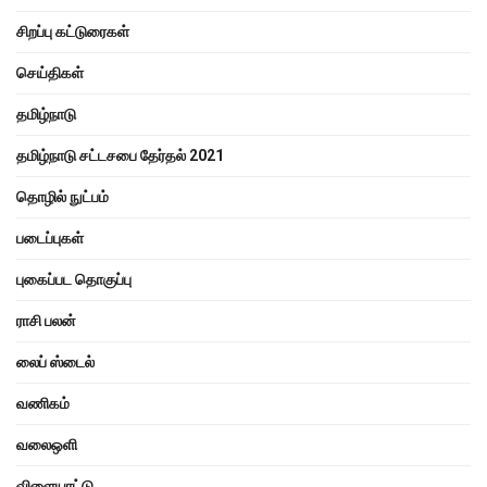
சிறப்பு கட்டுரைகள்
செய்திகள்
தமிழ்நாடு
தமிழ்நாடு சட்டசபை தேர்தல் 2021
தொழில் நுட்பம்
படைப்புகள்
புகைப்பட தொகுப்பு
ராசி பலன்
லைப் ஸ்டைல்
வணிகம்
வலைஒளி
விளையாட்டு