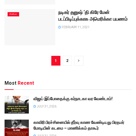
நடிகர் தனுஷ் ‘தி கிரே மேன்
சினிமா
படப்பிடிப்புக்காக அமெரிக்கா பயணம்
FEBRUARY 11, 2021
1
2
Most
Recent
விஜய் இப்போதைக்கு கர்நாடகா வர வேண்டாம்!
JULY 31, 2026
காவிரி பிரச்சினையில் தீர்வு காண வேண்டியது பிரதமர்
மோடியின் கடமை – மாணிக்கம் தாகூர்
JULY 31, 2026