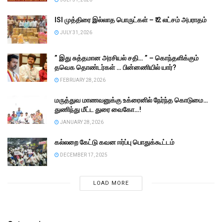
ISI முத்திரை இல்லாத பொருட்கள் – ₹.2 லட்சம் அபராதம்
JULY 31, 2026
” இது சுத்தமான அரசியல் சதி… ” – கொந்தளிக்கும்
தவெக தொண்டர்கள் … பின்னணியில் யார்?
FEBRUARY 28, 2026
மருத்துவ மாணவனுக்கு உக்ரைனில் நேர்ந்த கொடுமை…
துணிந்து மீட்ட துரை வைகோ…!
JANUARY 28, 2026
கல்லறை கேட்டு கவன ஈர்ப்பு பொதுக்கூட்டம்
DECEMBER 17, 2025
LOAD MORE