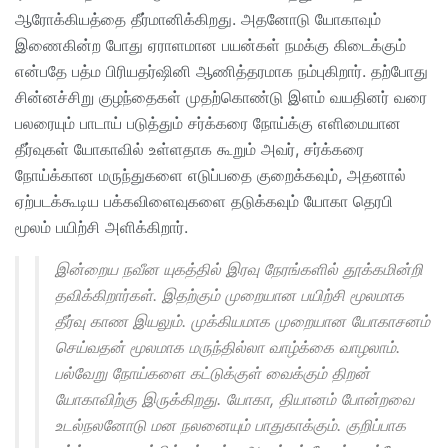
ஆரோக்கியத்தை தீர்மானிக்கிறது. அதனோடு யோகாவும்
இணைகின்ற போது ஏராளமான பயன்கள் நமக்கு கிடைக்கும்
என்பதே பத்ம பிரியதர்ஷினி ஆணித்தரமாக நம்புகிறார். தற்போது
சின்னச்சிறு குழந்தைகள் முதற்கொண்டு இளம் வயதினர் வரை
பலரையும் பாடாய் படுத்தும் சர்க்கரை நோய்க்கு எளிமையான
தீர்வுகள் யோகாவில் உள்ளதாக கூறும் அவர், சர்க்கரை
நோய்க்கான மருந்துகளை எடுப்பதை குறைக்கவும், அதனால்
ஏற்படக்கூடிய பக்கவிளைவுகளை தடுக்கவும் யோகா தெரபி
மூலம் பயிற்சி அளிக்கிறார்.
இன்றைய நவீன யுகத்தில் இரவு நேரங்களில் தூக்கமின்றி
தவிக்கிறார்கள். இதற்கும் முறையான பயிற்சி மூலமாக
தீர்வு காண இயலும். முக்கியமாக முறையான யோகாசனம்
செய்வதன் மூலமாக மருந்தில்லா வாழ்க்கை வாழலாம்.
பல்வேறு நோய்களை கட்டுக்குள் வைக்கும் திறன்
யோகாவிற்கு இருக்கிறது. யோகா, தியானம் போன்றவை
உடல்நலனோடு மன நலனையும் பாதுகாக்கும். குறிப்பாக