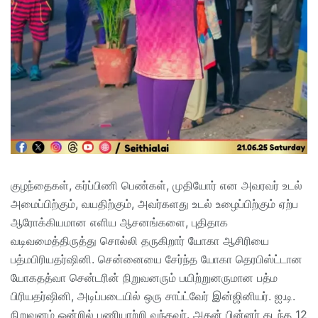
குழந்தைகள், கர்ப்பிணி பெண்கள், முதியோர் என அவரவர் உடல்
அமைப்பிற்கும், வயதிற்கும், அவர்களது உடல் உழைப்பிற்கும் ஏற்ப
ஆரோக்கியமான எளிய ஆசனங்களை, புதிதாக
வடிவமைத்திருத்து சொல்லி தருகிறார் யோகா ஆசிரியை
பத்மபிரியதர்ஷினி. சென்னையை சேர்ந்த யோகா தெரபிஸ்ட்டான
யோகதத்வா சென்டரின் நிறுவனரும் பயிற்றுனருமான பத்ம
பிரியதர்ஷினி, அடிப்படையில் ஒரு சாப்ட்வேர் இன்ஜினியர். ஐ.டி.
நிறுவனம் ஒன்றில் பணியாற்றி வந்தவர். அதன் பின்னர் கடந்த 12