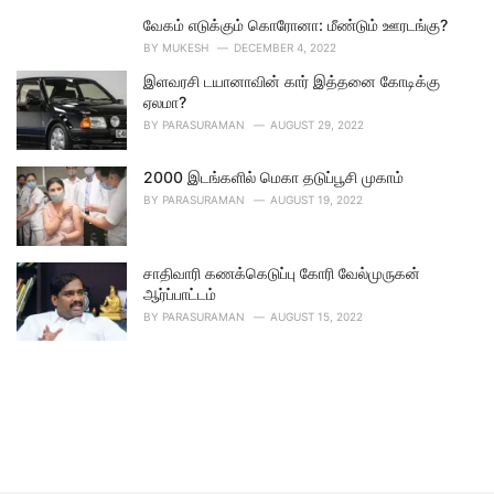
வேகம் எடுக்கும் கொரோனா: மீண்டும் ஊரடங்கு?
BY
MUKESH
DECEMBER 4, 2022
இளவரசி டயானாவின் கார் இத்தனை கோடிக்கு
ஏலமா?
BY
PARASURAMAN
AUGUST 29, 2022
2000 இடங்களில் மெகா தடுப்பூசி முகாம்
BY
PARASURAMAN
AUGUST 19, 2022
சாதிவாரி கணக்கெடுப்பு கோரி வேல்முருகன்
ஆர்ப்பாட்டம்
BY
PARASURAMAN
AUGUST 15, 2022