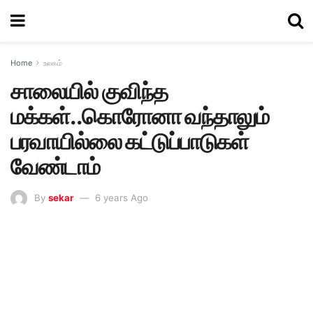
Home
உலகம்
சாலையில் குவிந்த
மக்கள்..கொரோனா வந்தாலும்
பரவாயில்லை கட்டுப்பாடுகள்
வேண்டாம்
By
sekar
6 years Ago