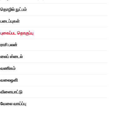
தொழில் நுட்பம்
படைப்புகள்
புகைப்பட தொகுப்பு
ராசி பலன்
லைப் ஸ்டைல்
வணிகம்
வலைஒளி
விளையாட்டு
வேலை வாய்ப்பு