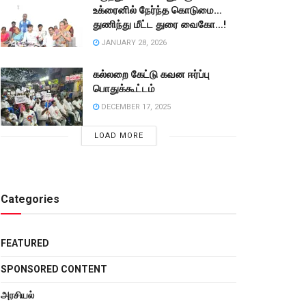
உக்ரைனில் நேர்ந்த கொடுமை…
துணிந்து மீட்ட துரை வைகோ…!
JANUARY 28, 2026
கல்லறை கேட்டு கவன ஈர்ப்பு
பொதுக்கூட்டம்
DECEMBER 17, 2025
LOAD MORE
Categories
FEATURED
SPONSORED CONTENT
அரசியல்