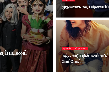
முதலமைச்சரை பார்வையிட்ட 
புகைப்பட தொகுப்பு
ரைப் பயணப்
மஞ்சு வாரியரின் மனம் லயிக்
போட்டோஸ்