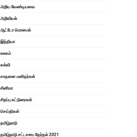
அறிய வேண்டியவை
அறிவியல்
ஆட்டோ மொபைல்
இந்தியா
உலகம்
கல்வி
சாதனை மனிதர்கள்
சினிமா
சிறப்பு கட்டுரைகள்
செய்திகள்
தமிழ்நாடு
தமிழ்நாடு சட்டசபை தேர்தல் 2021