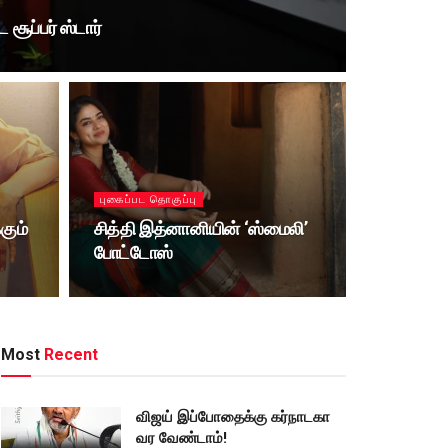
சூப்பர் ஸ்டார்
புகைப்பட தொகுப்பு
கும்
சித்தி இத்னானியின் ‘ஸ்மைலி’
போட்டோஸ்
Most
Recent
விஜய் இப்போதைக்கு கர்நாடகா
வர வேண்டாம்!