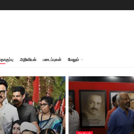
தொகுப்பு
அறிவியல்
படைப்புகள்
மேலும்
அரசியல்