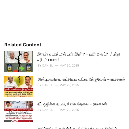
Related Content
இரண்டு டாக்டரில் யார் இன் ? – யார் அவுட்? / பற்றி
எரியும் பாமக!
BY
DANIEL
MAY 30, 2025
அன்புமணியை கட்சியை விட்டு நீக்குவேன் – ராமதாஸ்
BY
DANIEL
MAY 29, 2025
நீட் ஒழிக்க நடவடிக்கை தேவை - ராமதாஸ்
BY
DANIEL
MAY 20, 2025
தமிழ்நாட்டில் தமிழர்க்கு மட்டுமே வேலை: மீண்டும்