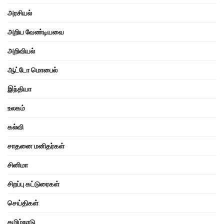
அரசியல்
அறிய வேண்டியவை
அறிவியல்
ஆட்டோ மொபைல்
இந்தியா
உலகம்
கல்வி
சாதனை மனிதர்கள்
சினிமா
சிறப்பு கட்டுரைகள்
செய்திகள்
தமிழ்நாடு