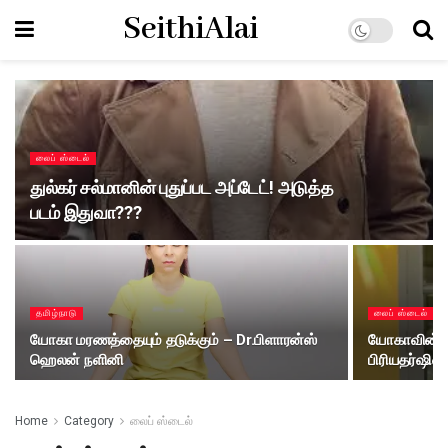
SeithiAlai
லைப் ஸ்டைல்
துல்கர் சல்மானின் புதுப்பட அப்டேட்! அடுத்த
படம் இதுவா???
தமிழ்நாடு
லைப் ஸ்டைல்
யோகா மரணத்தையும் தடுக்கும் – Dr.பிளாரன்ஸ்
யோகாவின் பட
ஹெலன் நளினி
பிரியதர்ஷின
Home
Category
லைப் ஸ்டைல்