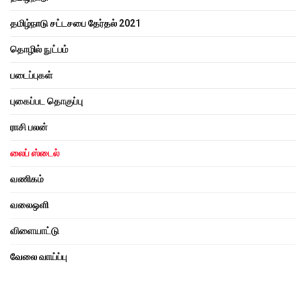
தமிழ்நாடு சட்டசபை தேர்தல் 2021
தொழில் நுட்பம்
படைப்புகள்
புகைப்பட தொகுப்பு
ராசி பலன்
லைப் ஸ்டைல்
வணிகம்
வலைஒளி
விளையாட்டு
வேலை வாய்ப்பு