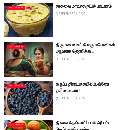
நாசுவை மறவாத நட்ஸ் பாயாசம்
லைப் ஸ்டைல்
SEPTEMBER 6, 2022
திருமணமாகப் போகும் பெண்கள்
லைப் ஸ்டைல்
அழகாக ஜொலிக்க…
SEPTEMBER 5, 2022
கருப்பு திராட்சையில் இவ்ளோ
லைப் ஸ்டைல்
நன்மைகளா!
SEPTEMBER 4, 2022
தினை தேங்காய்ப்பால் அப்பம்
லைப் ஸ்டைல்
செய்யலாம் வாங்க