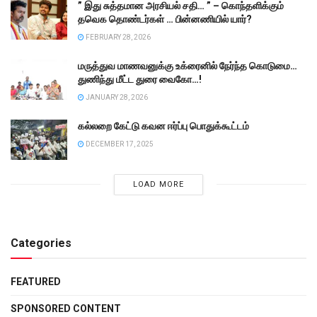
” இது சுத்தமான அரசியல் சதி… ” – கொந்தளிக்கும்
தவெக தொண்டர்கள் … பின்னணியில் யார்?
FEBRUARY 28, 2026
மருத்துவ மாணவனுக்கு உக்ரைனில் நேர்ந்த கொடுமை…
துணிந்து மீட்ட துரை வைகோ…!
JANUARY 28, 2026
கல்லறை கேட்டு கவன ஈர்ப்பு பொதுக்கூட்டம்
DECEMBER 17, 2025
LOAD MORE
Categories
FEATURED
SPONSORED CONTENT