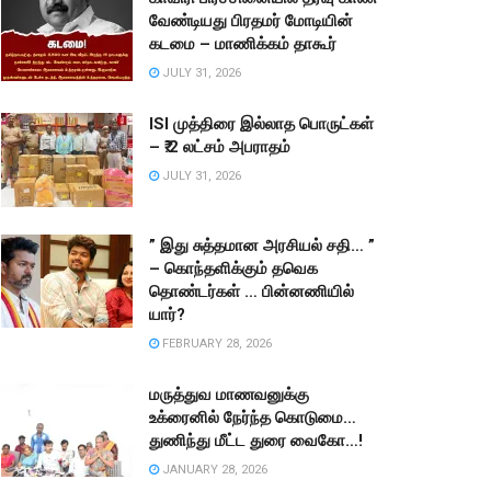
வேண்டியது பிரதமர் மோடியின்
கடமை – மாணிக்கம் தாகூர்
JULY 31, 2026
ISI முத்திரை இல்லாத பொருட்கள்
– ₹.2 லட்சம் அபராதம்
JULY 31, 2026
” இது சுத்தமான அரசியல் சதி… ”
– கொந்தளிக்கும் தவெக
தொண்டர்கள் … பின்னணியில்
யார்?
FEBRUARY 28, 2026
மருத்துவ மாணவனுக்கு
உக்ரைனில் நேர்ந்த கொடுமை…
துணிந்து மீட்ட துரை வைகோ…!
JANUARY 28, 2026