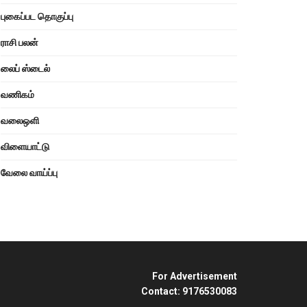
புகைப்பட தொகுப்பு
ராசி பலன்
லைப் ஸ்டைல்
வணிகம்
வலைஒளி
விளையாட்டு
வேலை வாய்ப்பு
For Advertisement
Contact: 9176530083