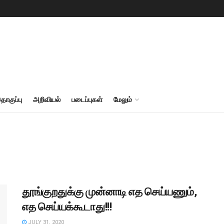
தொகுப்பு
அறிவியல்
படைப்புகள்
மேலும்
தூங்குறதுக்கு முன்னாடி எத செய்யணும்,
எத செய்யக்கூடாது!!!
JULY 31, 2020