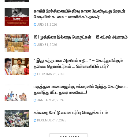
காவிரி பிரச்சினையில் தீர்வு காண வேண்டியது பிரதமர்
மோடியின் கடமை – மாணிக்கம் தாகூர்
JULY 31, 2026
ISI முத்திரை இல்லாத பொருட்கள் – ₹.2 லட்சம் அபராதம்
JULY 31, 2026
” இது சுத்தமான அரசியல் சதி… ” – கொந்தளிக்கும்
தவெக தொண்டர்கள் … பின்னணியில் யார்?
FEBRUARY 28, 2026
மருத்துவ மாணவனுக்கு உக்ரைனில் நேர்ந்த கொடுமை…
துணிந்து மீட்ட துரை வைகோ…!
JANUARY 28, 2026
கல்லறை கேட்டு கவன ஈர்ப்பு பொதுக்கூட்டம்
DECEMBER 17, 2025