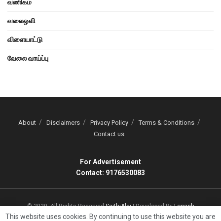
வணிகம்
வலைஒளி
விளையாட்டு
வேலை வாய்ப்பு
About
Disclaimers
Privacy Policy
Terms & Conditions
Contact us
For Advertisement
Contact: 9176530083
© 2020, All Rights Reserved
SeithiAlai
| Developed By
Logesh
This website uses cookies. By continuing to use this website you are